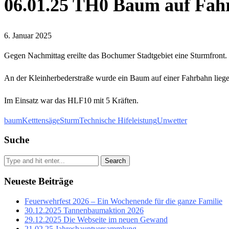
06.01.25 TH0 Baum auf Fah
6. Januar 2025
Gegen Nachmittag ereilte das Bochumer Stadtgebiet eine Sturmfront. D
An der Kleinherbederstraße wurde ein Baum auf einer Fahrbahn liege
Im Einsatz war das HLF10 mit 5 Kräften.
baum
Ketttensäge
Sturm
Technische Hifeleistung
Unwetter
Suche
Search
Neueste Beiträge
Feuerwehrfest 2026 – Ein Wochenende für die ganze Familie
30.12.2025 Tannenbaumaktion 2026
29.12.2025 Die Webseite im neuen Gewand
21.02.25 Jahreshauptversammlung