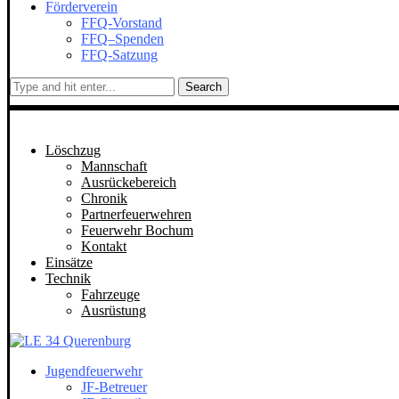
Förderverein
FFQ-Vorstand
FFQ–Spenden
FFQ-Satzung
Search
Löschzug
Mannschaft
Ausrückebereich
Chronik
Partnerfeuerwehren
Feuerwehr Bochum
Kontakt
Einsätze
Technik
Fahrzeuge
Ausrüstung
Jugendfeuerwehr
JF-Betreuer