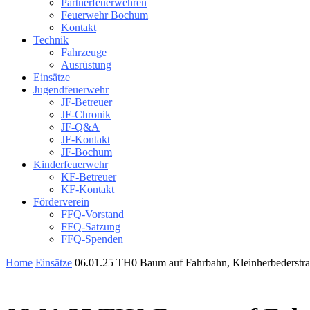
Partnerfeuerwehren
Feuerwehr Bochum
Kontakt
Technik
Fahrzeuge
Ausrüstung
Einsätze
Jugendfeuerwehr
JF-Betreuer
JF-Chronik
JF-Q&A
JF-Kontakt
JF-Bochum
Kinderfeuerwehr
KF-Betreuer
KF-Kontakt
Förderverein
FFQ-Vorstand
FFQ-Satzung
FFQ-Spenden
Home
Einsätze
06.01.25 TH0 Baum auf Fahrbahn, Kleinherbederstr