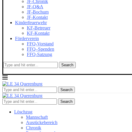
JF-Chronik
JF-Q&A
JF-Bochum
JF-Kontakt
Kinderfeuerwehr
KF-Betreuer
KF-Kontakt
Förderverein
FFQ-Vorstand
FFQ–Spenden
FFQ-Satzung
Search
Search
Search
Löschzug
Mannschaft
Ausrückebereich
Chronik