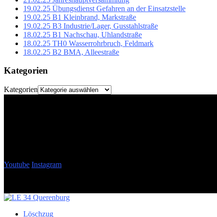
19.02.25 Übungsdienst Gefahren an der Einsatzstelle
19.02.25 B1 Kleinbrand, Markstraße
19.02.25 B3 Industrie/Lager, Gusstahlstraße
18.02.25 B1 Nachschau, Uhlandstraße
18.02.25 TH0 Wasserrohrbruch, Feldmark
18.02.25 B2 BMA, Alleestraße
Kategorien
Kategorien
Youtube
Instagram
Löschzug