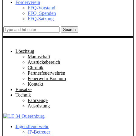
Förderverein
FFQ-Vorstand
FFQ–Spenden
FFQ-Satzung
Search
Löschzug
Mannschaft
Ausrückebereich
Chronik
Partnerfeuerwehren
Feuerwehr Bochum
Kontakt
Einsätze
Technik
Fahrzeuge
Ausrüstung
Jugendfeuerwehr
JF-Betreuer