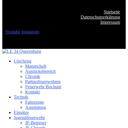
Startseite
Datenschutzerklärung
Impressum
Youtube
Instagram
Löschzug
Mannschaft
Ausrückebereich
Chronik
Partnerfeuerwehren
Feuerwehr Bochum
Kontakt
Technik
Fahrzeuge
Ausrüstung
Einsätze
Jugendfeuerwehr
JF-Betreuer
JF-Chronik