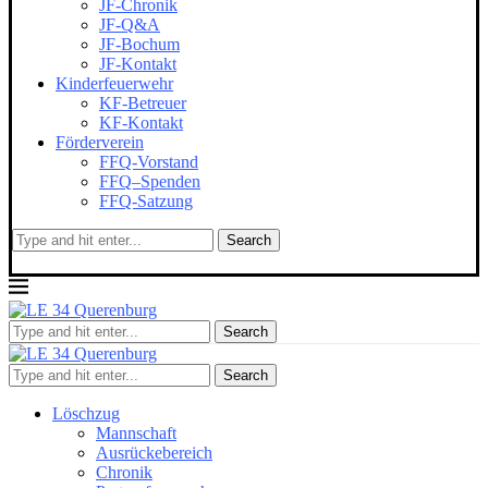
JF-Chronik
JF-Q&A
JF-Bochum
JF-Kontakt
Kinderfeuerwehr
KF-Betreuer
KF-Kontakt
Förderverein
FFQ-Vorstand
FFQ–Spenden
FFQ-Satzung
Search
Search
Search
Löschzug
Mannschaft
Ausrückebereich
Chronik