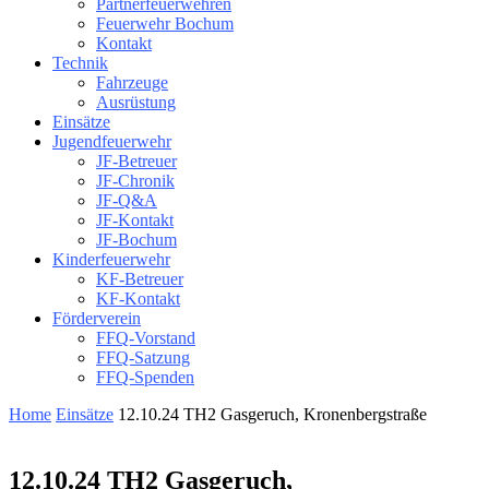
Partnerfeuerwehren
Feuerwehr Bochum
Kontakt
Technik
Fahrzeuge
Ausrüstung
Einsätze
Jugendfeuerwehr
JF-Betreuer
JF-Chronik
JF-Q&A
JF-Kontakt
JF-Bochum
Kinderfeuerwehr
KF-Betreuer
KF-Kontakt
Förderverein
FFQ-Vorstand
FFQ-Satzung
FFQ-Spenden
Home
Einsätze
12.10.24 TH2 Gasgeruch, Kronenbergstraße
12.10.24 TH2 Gasgeruch,