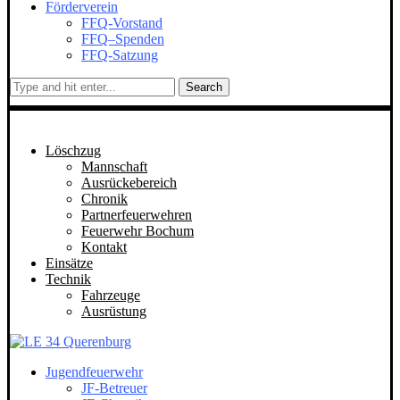
Förderverein
FFQ-Vorstand
FFQ–Spenden
FFQ-Satzung
Search
Löschzug
Mannschaft
Ausrückebereich
Chronik
Partnerfeuerwehren
Feuerwehr Bochum
Kontakt
Einsätze
Technik
Fahrzeuge
Ausrüstung
Jugendfeuerwehr
JF-Betreuer