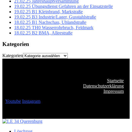
21.02.25 Jahreshauptversammlung
19.02.25 Übungsdienst Gefahren an der Einsatzstelle
19.02.25 B1 Kleinbrand, Markstraße
19.02.25 B3 Industrie/Lager, Gusstahlstraße
18.02.25 B1 Nachschau, Uhlandstraße
18.02.25 TH0 Wasserrohrbruch, Feldmark
18.02.25 B2 BMA, Alleestraße
Kategorien
Kategorien
Startseite
Datenschutzerklärung
Impressum
Youtube
Instagram
Löschzug