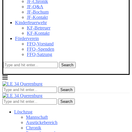
JF-Chronik
JF-Q&A
JF-Bochum
JF-Kontakt
Kinderfeuerwehr
KF-Betreuer
KF-Kontakt
Förderverein
FFQ-Vorstand
FFQ–Spenden
FFQ-Satzung
Search
Search
Search
Löschzug
Mannschaft
Ausrückebereich
Chronik