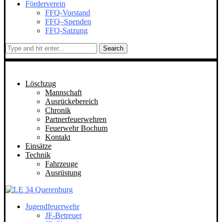
Förderverein
FFQ-Vorstand
FFQ–Spenden
FFQ-Satzung
Search
Löschzug
Mannschaft
Ausrückebereich
Chronik
Partnerfeuerwehren
Feuerwehr Bochum
Kontakt
Einsätze
Technik
Fahrzeuge
Ausrüstung
Jugendfeuerwehr
JF-Betreuer