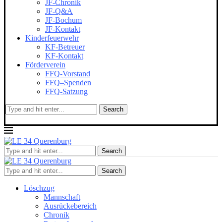
JF-Chronik
JF-Q&A
JF-Bochum
JF-Kontakt
Kinderfeuerwehr
KF-Betreuer
KF-Kontakt
Förderverein
FFQ-Vorstand
FFQ–Spenden
FFQ-Satzung
Search
Search
Search
Löschzug
Mannschaft
Ausrückebereich
Chronik