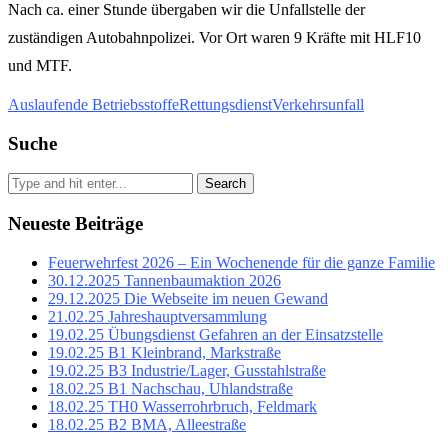
Nach ca. einer Stunde übergaben wir die Unfallstelle der
zuständigen Autobahnpolizei. Vor Ort waren 9 Kräfte mit HLF10
und MTF.
Auslaufende Betriebsstoffe
Rettungsdienst
Verkehrsunfall
Suche
Search
Neueste Beiträge
Feuerwehrfest 2026 – Ein Wochenende für die ganze Familie
30.12.2025 Tannenbaumaktion 2026
29.12.2025 Die Webseite im neuen Gewand
21.02.25 Jahreshauptversammlung
19.02.25 Übungsdienst Gefahren an der Einsatzstelle
19.02.25 B1 Kleinbrand, Markstraße
19.02.25 B3 Industrie/Lager, Gusstahlstraße
18.02.25 B1 Nachschau, Uhlandstraße
18.02.25 TH0 Wasserrohrbruch, Feldmark
18.02.25 B2 BMA, Alleestraße