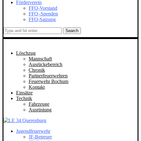
Förderverein
FFQ-Vorstand
FFQ–Spenden
FFQ-Satzung
Search
Löschzug
Mannschaft
Ausrückebereich
Chronik
Partnerfeuerwehren
Feuerwehr Bochum
Kontakt
Einsätze
Technik
Fahrzeuge
Ausrüstung
Jugendfeuerwehr
JF-Betreuer