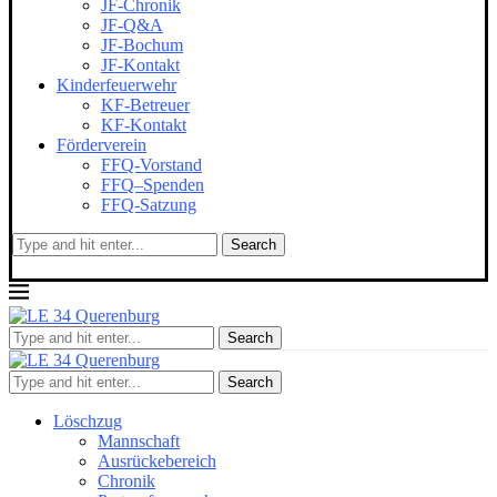
JF-Chronik
JF-Q&A
JF-Bochum
JF-Kontakt
Kinderfeuerwehr
KF-Betreuer
KF-Kontakt
Förderverein
FFQ-Vorstand
FFQ–Spenden
FFQ-Satzung
Search
Search
Search
Löschzug
Mannschaft
Ausrückebereich
Chronik