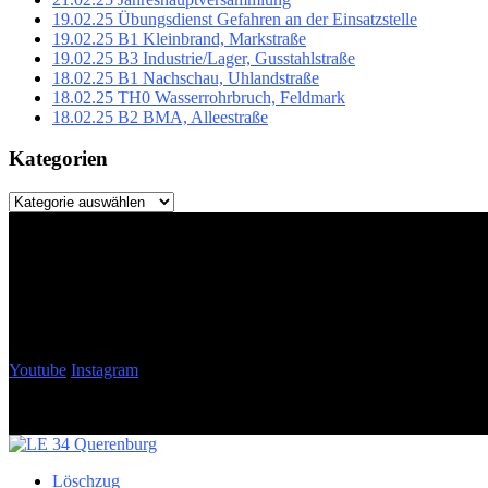
19.02.25 Übungsdienst Gefahren an der Einsatzstelle
19.02.25 B1 Kleinbrand, Markstraße
19.02.25 B3 Industrie/Lager, Gusstahlstraße
18.02.25 B1 Nachschau, Uhlandstraße
18.02.25 TH0 Wasserrohrbruch, Feldmark
18.02.25 B2 BMA, Alleestraße
Kategorien
Kategorien
Youtube
Instagram
Löschzug