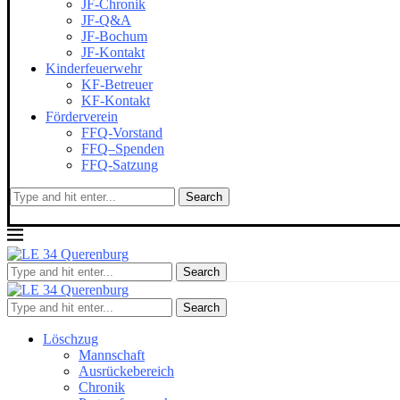
JF-Chronik
JF-Q&A
JF-Bochum
JF-Kontakt
Kinderfeuerwehr
KF-Betreuer
KF-Kontakt
Förderverein
FFQ-Vorstand
FFQ–Spenden
FFQ-Satzung
Search
Search
Search
Löschzug
Mannschaft
Ausrückebereich
Chronik