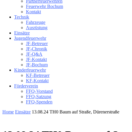
Partnerfeuerwehren
Feuerwehr Bochum
Kontakt
Technik
Fahrzeuge
Ausrüstung
Einsätze
Jugendfeuerwehr
JF-Betreuer
JF-Chronik
JF-Q&A
JF-Kontakt
JF-Bochum
Kinderfeuerwehr
KF-Betreuer
KF-Kontakt
Förderverein
FFQ-Vorstand
FFQ-Satzung
FFQ-Spenden
Home
Einsätze
13.08.24 TH0 Baum auf Straße, Dürenerstraße