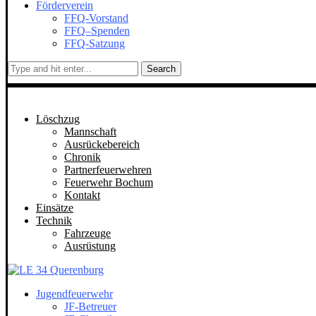
Förderverein
FFQ-Vorstand
FFQ–Spenden
FFQ-Satzung
Search
Löschzug
Mannschaft
Ausrückebereich
Chronik
Partnerfeuerwehren
Feuerwehr Bochum
Kontakt
Einsätze
Technik
Fahrzeuge
Ausrüstung
Jugendfeuerwehr
JF-Betreuer