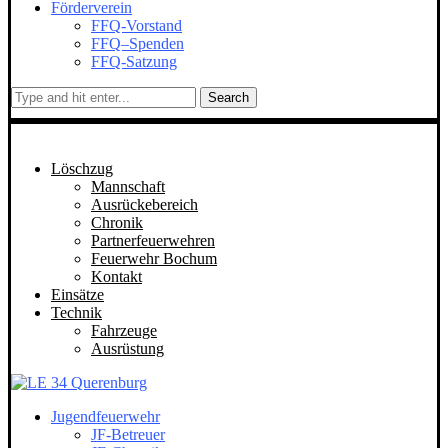
Förderverein
FFQ-Vorstand
FFQ–Spenden
FFQ-Satzung
Search
Löschzug
Mannschaft
Ausrückebereich
Chronik
Partnerfeuerwehren
Feuerwehr Bochum
Kontakt
Einsätze
Technik
Fahrzeuge
Ausrüstung
Jugendfeuerwehr
JF-Betreuer