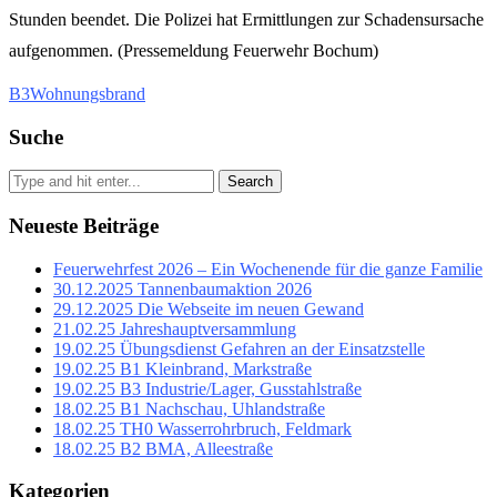
Stunden beendet. Die Polizei hat Ermittlungen zur Schadensursache
aufgenommen. (Pressemeldung Feuerwehr Bochum)
B3
Wohnungsbrand
Suche
Search
Neueste Beiträge
Feuerwehrfest 2026 – Ein Wochenende für die ganze Familie
30.12.2025 Tannenbaumaktion 2026
29.12.2025 Die Webseite im neuen Gewand
21.02.25 Jahreshauptversammlung
19.02.25 Übungsdienst Gefahren an der Einsatzstelle
19.02.25 B1 Kleinbrand, Markstraße
19.02.25 B3 Industrie/Lager, Gusstahlstraße
18.02.25 B1 Nachschau, Uhlandstraße
18.02.25 TH0 Wasserrohrbruch, Feldmark
18.02.25 B2 BMA, Alleestraße
Kategorien