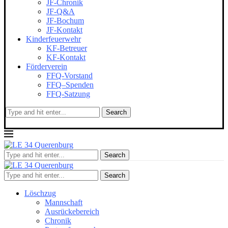
JF-Chronik
JF-Q&A
JF-Bochum
JF-Kontakt
Kinderfeuerwehr
KF-Betreuer
KF-Kontakt
Förderverein
FFQ-Vorstand
FFQ–Spenden
FFQ-Satzung
Search
Search
Search
Löschzug
Mannschaft
Ausrückebereich
Chronik