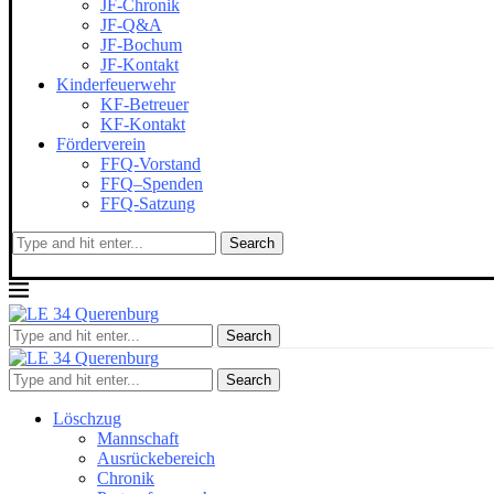
JF-Chronik
JF-Q&A
JF-Bochum
JF-Kontakt
Kinderfeuerwehr
KF-Betreuer
KF-Kontakt
Förderverein
FFQ-Vorstand
FFQ–Spenden
FFQ-Satzung
Search
Search
Search
Löschzug
Mannschaft
Ausrückebereich
Chronik