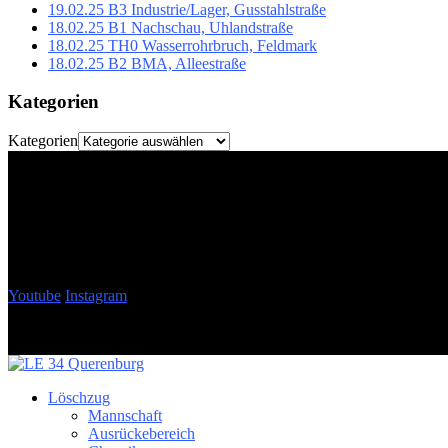
19.02.25 B3 Industrie/Lager, Gusstahlstraße
18.02.25 B1 Nachschau, Uhlandstraße
18.02.25 TH0 Wasserrohrbruch, Feldmark
18.02.25 B2 BMA, Alleestraße
Kategorien
Kategorien
Youtube
Instagram
Löschzug
Mannschaft
Ausrückebereich