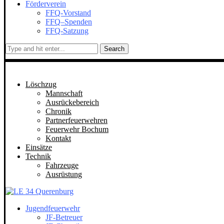
Förderverein
FFQ-Vorstand
FFQ–Spenden
FFQ-Satzung
Search
Löschzug
Mannschaft
Ausrückebereich
Chronik
Partnerfeuerwehren
Feuerwehr Bochum
Kontakt
Einsätze
Technik
Fahrzeuge
Ausrüstung
Jugendfeuerwehr
JF-Betreuer