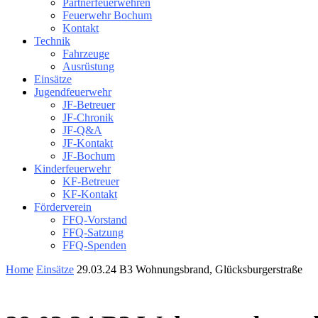
Partnerfeuerwehren
Feuerwehr Bochum
Kontakt
Technik
Fahrzeuge
Ausrüstung
Einsätze
Jugendfeuerwehr
JF-Betreuer
JF-Chronik
JF-Q&A
JF-Kontakt
JF-Bochum
Kinderfeuerwehr
KF-Betreuer
KF-Kontakt
Förderverein
FFQ-Vorstand
FFQ-Satzung
FFQ-Spenden
Home
Einsätze
29.03.24 B3 Wohnungsbrand, Glücksburgerstraße