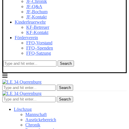
JF-Chronik
JF-Q&A
JF-Bochum
JF-Kontakt
Kinderfeuerwehr
KF-Betreuer
KF-Kontakt
Förderverein
FFQ-Vorstand
FFQ–Spenden
FFQ-Satzung
Search
Search
Search
Löschzug
Mannschaft
Ausrückebereich
Chronik