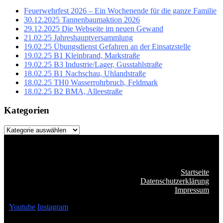
Feuerwehrfest 2026 – Ein Wochenende für die ganze Familie
30.12.2025 Tannenbaumaktion 2026
29.12.2025 Die Webseite im neuen Gewand
21.02.25 Jahreshauptversammlung
19.02.25 Übungsdienst Gefahren an der Einsatzstelle
19.02.25 B1 Kleinbrand, Markstraße
19.02.25 B3 Industrie/Lager, Gusstahlstraße
18.02.25 B1 Nachschau, Uhlandstraße
18.02.25 TH0 Wasserrohrbruch, Feldmark
18.02.25 B2 BMA, Alleestraße
Kategorien
Kategorien
Startseite
Datenschutzerklärung
Impressum
Youtube
Instagram