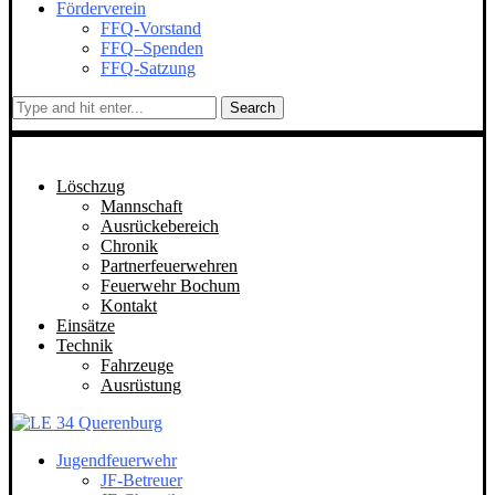
Förderverein
FFQ-Vorstand
FFQ–Spenden
FFQ-Satzung
Search
Löschzug
Mannschaft
Ausrückebereich
Chronik
Partnerfeuerwehren
Feuerwehr Bochum
Kontakt
Einsätze
Technik
Fahrzeuge
Ausrüstung
Jugendfeuerwehr
JF-Betreuer