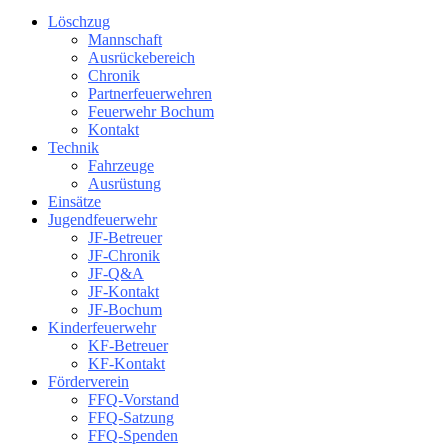
Löschzug
Mannschaft
Ausrückebereich
Chronik
Partnerfeuerwehren
Feuerwehr Bochum
Kontakt
Technik
Fahrzeuge
Ausrüstung
Einsätze
Jugendfeuerwehr
JF-Betreuer
JF-Chronik
JF-Q&A
JF-Kontakt
JF-Bochum
Kinderfeuerwehr
KF-Betreuer
KF-Kontakt
Förderverein
FFQ-Vorstand
FFQ-Satzung
FFQ-Spenden