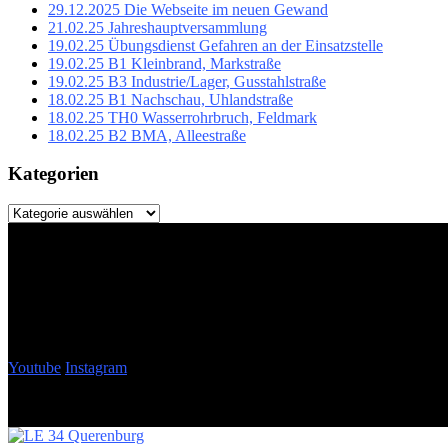
29.12.2025 Die Webseite im neuen Gewand
21.02.25 Jahreshauptversammlung
19.02.25 Übungsdienst Gefahren an der Einsatzstelle
19.02.25 B1 Kleinbrand, Markstraße
19.02.25 B3 Industrie/Lager, Gusstahlstraße
18.02.25 B1 Nachschau, Uhlandstraße
18.02.25 TH0 Wasserrohrbruch, Feldmark
18.02.25 B2 BMA, Alleestraße
Kategorien
Kategorien
Youtube
Instagram