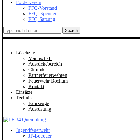
Förderverein
FFQ-Vorstand
FFQ–Spenden
FFQ-Satzung
Search
Löschzug
Mannschaft
Ausrückebereich
Chronik
Partnerfeuerwehren
Feuerwehr Bochum
Kontakt
Einsätze
Technik
Fahrzeuge
Ausrüstung
Jugendfeuerwehr
JF-Betreuer