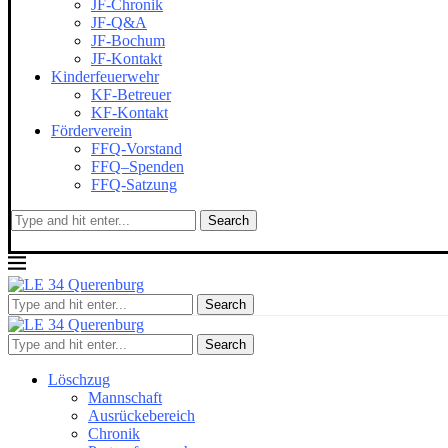
JF-Chronik
JF-Q&A
JF-Bochum
JF-Kontakt
Kinderfeuerwehr
KF-Betreuer
KF-Kontakt
Förderverein
FFQ-Vorstand
FFQ–Spenden
FFQ-Satzung
Search
Search
Search
Löschzug
Mannschaft
Ausrückebereich
Chronik