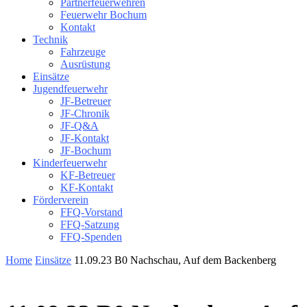
Partnerfeuerwehren
Feuerwehr Bochum
Kontakt
Technik
Fahrzeuge
Ausrüstung
Einsätze
Jugendfeuerwehr
JF-Betreuer
JF-Chronik
JF-Q&A
JF-Kontakt
JF-Bochum
Kinderfeuerwehr
KF-Betreuer
KF-Kontakt
Förderverein
FFQ-Vorstand
FFQ-Satzung
FFQ-Spenden
Home
Einsätze
11.09.23 B0 Nachschau, Auf dem Backenberg