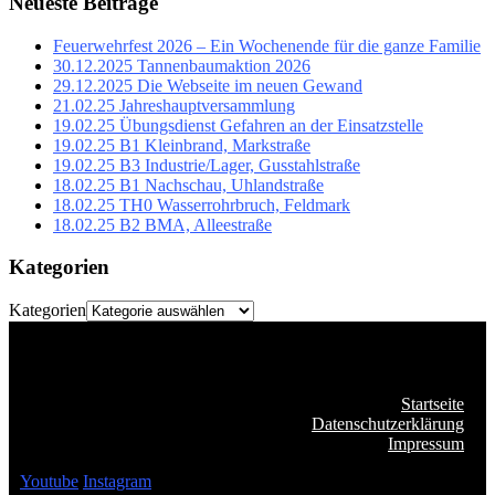
Neueste Beiträge
Feuerwehrfest 2026 – Ein Wochenende für die ganze Familie
30.12.2025 Tannenbaumaktion 2026
29.12.2025 Die Webseite im neuen Gewand
21.02.25 Jahreshauptversammlung
19.02.25 Übungsdienst Gefahren an der Einsatzstelle
19.02.25 B1 Kleinbrand, Markstraße
19.02.25 B3 Industrie/Lager, Gusstahlstraße
18.02.25 B1 Nachschau, Uhlandstraße
18.02.25 TH0 Wasserrohrbruch, Feldmark
18.02.25 B2 BMA, Alleestraße
Kategorien
Kategorien
Startseite
Datenschutzerklärung
Impressum
Youtube
Instagram