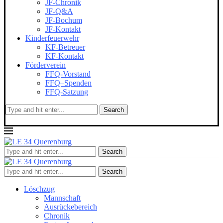
JF-Chronik
JF-Q&A
JF-Bochum
JF-Kontakt
Kinderfeuerwehr
KF-Betreuer
KF-Kontakt
Förderverein
FFQ-Vorstand
FFQ–Spenden
FFQ-Satzung
Search
Search
Search
Löschzug
Mannschaft
Ausrückebereich
Chronik