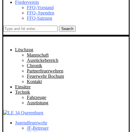
Förderverein
FFQ-Vorstand
FFQ–Spenden
FFQ-Satzung
Search
Löschzug
Mannschaft
Ausrückebereich
Chronik
Partnerfeuerwehren
Feuerwehr Bochum
Kontakt
Einsätze
Technik
Fahrzeuge
Ausrüstung
Jugendfeuerwehr
JF-Betreuer