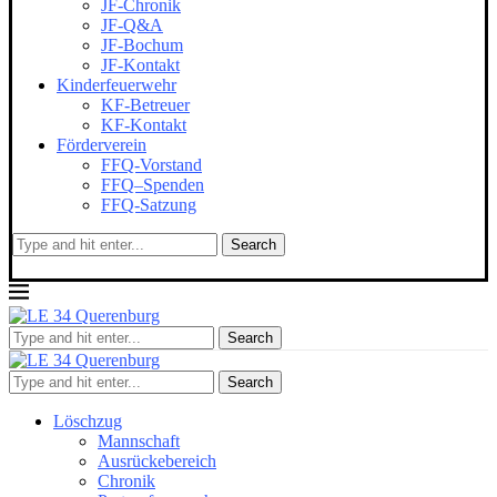
JF-Chronik
JF-Q&A
JF-Bochum
JF-Kontakt
Kinderfeuerwehr
KF-Betreuer
KF-Kontakt
Förderverein
FFQ-Vorstand
FFQ–Spenden
FFQ-Satzung
Search
Search
Search
Löschzug
Mannschaft
Ausrückebereich
Chronik