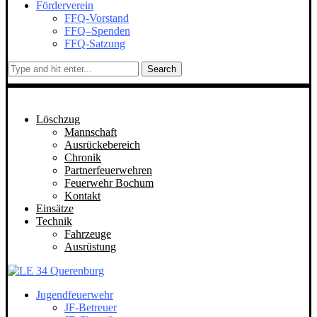
Förderverein
FFQ-Vorstand
FFQ–Spenden
FFQ-Satzung
Search
Löschzug
Mannschaft
Ausrückebereich
Chronik
Partnerfeuerwehren
Feuerwehr Bochum
Kontakt
Einsätze
Technik
Fahrzeuge
Ausrüstung
Jugendfeuerwehr
JF-Betreuer