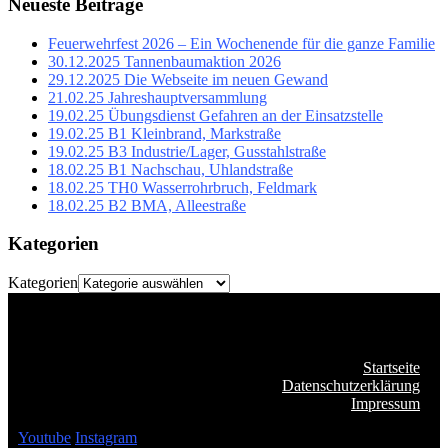
Neueste Beiträge
Feuerwehrfest 2026 – Ein Wochenende für die ganze Familie
30.12.2025 Tannenbaumaktion 2026
29.12.2025 Die Webseite im neuen Gewand
21.02.25 Jahreshauptversammlung
19.02.25 Übungsdienst Gefahren an der Einsatzstelle
19.02.25 B1 Kleinbrand, Markstraße
19.02.25 B3 Industrie/Lager, Gusstahlstraße
18.02.25 B1 Nachschau, Uhlandstraße
18.02.25 TH0 Wasserrohrbruch, Feldmark
18.02.25 B2 BMA, Alleestraße
Kategorien
Kategorien
Startseite
Datenschutzerklärung
Impressum
Youtube
Instagram