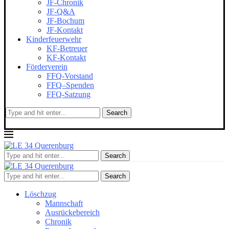
JF-Chronik
JF-Q&A
JF-Bochum
JF-Kontakt
Kinderfeuerwehr
KF-Betreuer
KF-Kontakt
Förderverein
FFQ-Vorstand
FFQ–Spenden
FFQ-Satzung
Search
Search
Search
Löschzug
Mannschaft
Ausrückebereich
Chronik