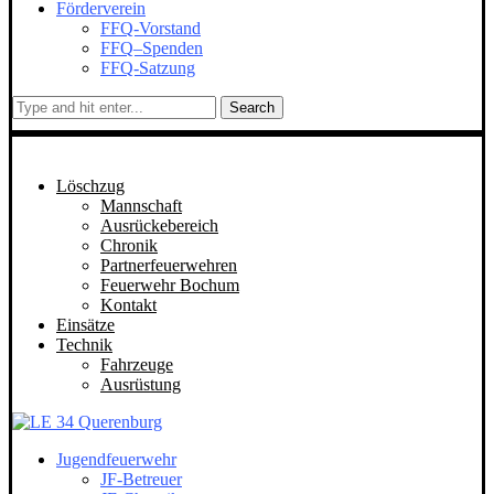
Förderverein
FFQ-Vorstand
FFQ–Spenden
FFQ-Satzung
Search
Löschzug
Mannschaft
Ausrückebereich
Chronik
Partnerfeuerwehren
Feuerwehr Bochum
Kontakt
Einsätze
Technik
Fahrzeuge
Ausrüstung
Jugendfeuerwehr
JF-Betreuer