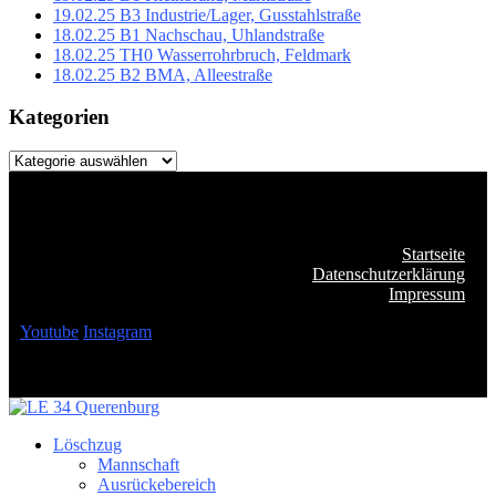
19.02.25 B3 Industrie/Lager, Gusstahlstraße
18.02.25 B1 Nachschau, Uhlandstraße
18.02.25 TH0 Wasserrohrbruch, Feldmark
18.02.25 B2 BMA, Alleestraße
Kategorien
Kategorien
Startseite
Datenschutzerklärung
Impressum
Youtube
Instagram
Löschzug
Mannschaft
Ausrückebereich