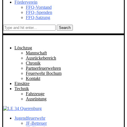
Förderverein
FFQ-Vorstand
FFQ–Spenden
FFQ-Satzung
Search
Löschzug
Mannschaft
Ausrückebereich
Chronik
Partnerfeuerwehren
Feuerwehr Bochum
Kontakt
Einsätze
Technik
Fahrzeuge
Ausrüstung
Jugendfeuerwehr
JF-Betreuer