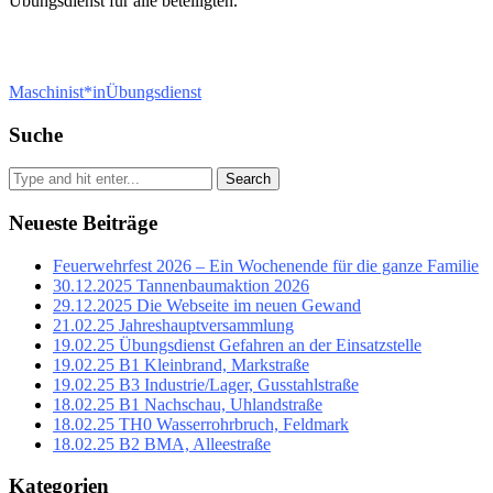
Übungsdienst für alle beteiligten.
Maschinist*in
Übungsdienst
Suche
Search
Neueste Beiträge
Feuerwehrfest 2026 – Ein Wochenende für die ganze Familie
30.12.2025 Tannenbaumaktion 2026
29.12.2025 Die Webseite im neuen Gewand
21.02.25 Jahreshauptversammlung
19.02.25 Übungsdienst Gefahren an der Einsatzstelle
19.02.25 B1 Kleinbrand, Markstraße
19.02.25 B3 Industrie/Lager, Gusstahlstraße
18.02.25 B1 Nachschau, Uhlandstraße
18.02.25 TH0 Wasserrohrbruch, Feldmark
18.02.25 B2 BMA, Alleestraße
Kategorien