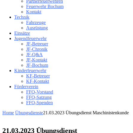
Partnerfeuerwehren
Feuerwehr Bochum
Kontakt
Technik
Fahrzeuge
Ausrüstung
Einsätze
Jugendfeuerwehr
JF-Betreuer
JF-Chronik
JF-Q&A
JF-Kontakt
JF-Bochum
Kinderfeuerwehr
KF-Betreuer
KF-Kontakt
Förderverein
FFQ-Vorstand
FFQ-Satzung
FFQ-Spenden
Home
Übungsdienste
21.03.2023 Übungsdienst Maschinistenkunde
21.03.2023 Übungsdienst