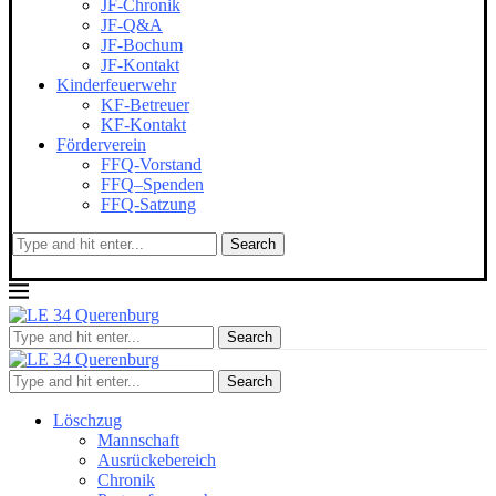
JF-Chronik
JF-Q&A
JF-Bochum
JF-Kontakt
Kinderfeuerwehr
KF-Betreuer
KF-Kontakt
Förderverein
FFQ-Vorstand
FFQ–Spenden
FFQ-Satzung
Search
Search
Search
Löschzug
Mannschaft
Ausrückebereich
Chronik