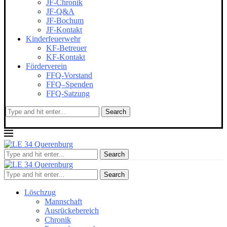
JF-Chronik
JF-Q&A
JF-Bochum
JF-Kontakt
Kinderfeuerwehr
KF-Betreuer
KF-Kontakt
Förderverein
FFQ-Vorstand
FFQ–Spenden
FFQ-Satzung
Search
Search
Search
Löschzug
Mannschaft
Ausrückebereich
Chronik