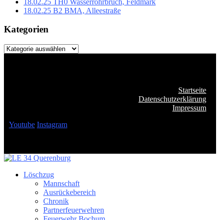
18.02.25 TH0 Wasserrohrbruch, Feldmark
18.02.25 B2 BMA, Alleestraße
Kategorien
Kategorien
Startseite
Datenschutzerklärung
Impressum
Youtube
Instagram
Löschzug
Mannschaft
Ausrückebereich
Chronik
Partnerfeuerwehren
Feuerwehr Bochum