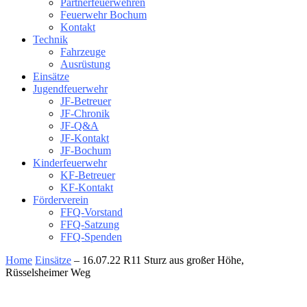
Partnerfeuerwehren
Feuerwehr Bochum
Kontakt
Technik
Fahrzeuge
Ausrüstung
Einsätze
Jugendfeuerwehr
JF-Betreuer
JF-Chronik
JF-Q&A
JF-Kontakt
JF-Bochum
Kinderfeuerwehr
KF-Betreuer
KF-Kontakt
Förderverein
FFQ-Vorstand
FFQ-Satzung
FFQ-Spenden
Home
Einsätze
– 16.07.22 R11 Sturz aus großer Höhe,
Rüsselsheimer Weg