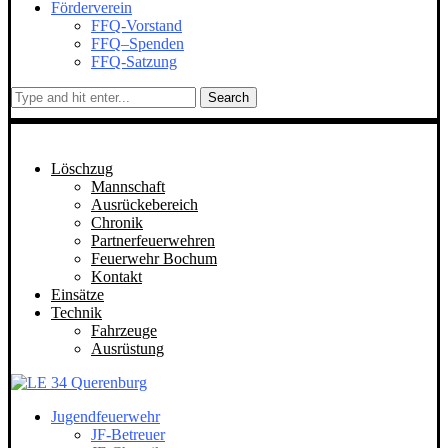
Förderverein
FFQ-Vorstand
FFQ–Spenden
FFQ-Satzung
Search
Löschzug
Mannschaft
Ausrückebereich
Chronik
Partnerfeuerwehren
Feuerwehr Bochum
Kontakt
Einsätze
Technik
Fahrzeuge
Ausrüstung
Jugendfeuerwehr
JF-Betreuer