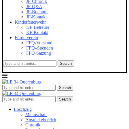
JF-Chronik
JF-Q&A
JF-Bochum
JF-Kontakt
Kinderfeuerwehr
KF-Betreuer
KF-Kontakt
Förderverein
FFQ-Vorstand
FFQ–Spenden
FFQ-Satzung
Search
Search
Search
Löschzug
Mannschaft
Ausrückebereich
Chronik