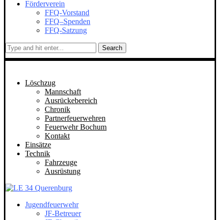
Förderverein
FFQ-Vorstand
FFQ–Spenden
FFQ-Satzung
Search
Löschzug
Mannschaft
Ausrückebereich
Chronik
Partnerfeuerwehren
Feuerwehr Bochum
Kontakt
Einsätze
Technik
Fahrzeuge
Ausrüstung
Jugendfeuerwehr
JF-Betreuer