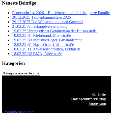
Neueste Beiträge
Feuerwehrfest 2026 – Ein Wochenende für die ganze Familie
30.12.2025 Tannenbaumaktion 2026
29.12.2025 Die Webseite im neuen Gewand
21.02.25 Jahreshauptversammlung
19.02.25 Übungsdienst Gefahren an der Einsatzstelle
19.02.25 B1 Kleinbrand, Markstraße
19.02.25 B3 Industrie/Lager, Gusstahlstraße
18.02.25 B1 Nachschau, Uhlandstraße
18.02.25 TH0 Wasserrohrbruch, Feldmark
18.02.25 B2 BMA, Alleestraße
Kategorien
Kategorien
Startseite
Datenschutzerklärung
Impressum
Youtube
Instagram