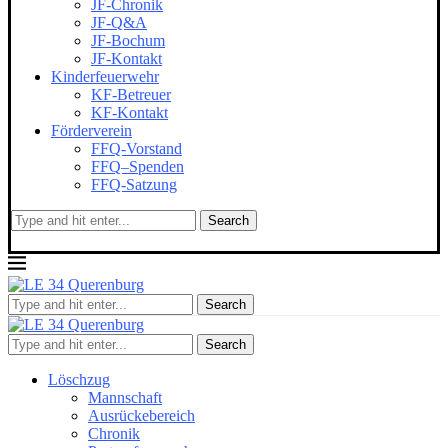
JF-Chronik
JF-Q&A
JF-Bochum
JF-Kontakt
Kinderfeuerwehr
KF-Betreuer
KF-Kontakt
Förderverein
FFQ-Vorstand
FFQ–Spenden
FFQ-Satzung
Search
Search
Search
Löschzug
Mannschaft
Ausrückebereich
Chronik