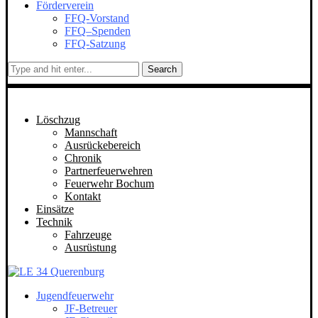
Förderverein
FFQ-Vorstand
FFQ–Spenden
FFQ-Satzung
Search
Löschzug
Mannschaft
Ausrückebereich
Chronik
Partnerfeuerwehren
Feuerwehr Bochum
Kontakt
Einsätze
Technik
Fahrzeuge
Ausrüstung
Jugendfeuerwehr
JF-Betreuer