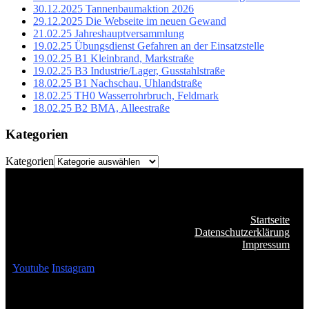
30.12.2025 Tannenbaumaktion 2026
29.12.2025 Die Webseite im neuen Gewand
21.02.25 Jahreshauptversammlung
19.02.25 Übungsdienst Gefahren an der Einsatzstelle
19.02.25 B1 Kleinbrand, Markstraße
19.02.25 B3 Industrie/Lager, Gusstahlstraße
18.02.25 B1 Nachschau, Uhlandstraße
18.02.25 TH0 Wasserrohrbruch, Feldmark
18.02.25 B2 BMA, Alleestraße
Kategorien
Kategorien
Startseite
Datenschutzerklärung
Impressum
Youtube
Instagram