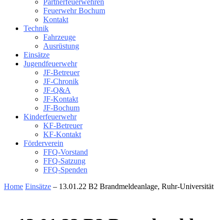
Partnerfeuerwehren
Feuerwehr Bochum
Kontakt
Technik
Fahrzeuge
Ausrüstung
Einsätze
Jugendfeuerwehr
JF-Betreuer
JF-Chronik
JF-Q&A
JF-Kontakt
JF-Bochum
Kinderfeuerwehr
KF-Betreuer
KF-Kontakt
Förderverein
FFQ-Vorstand
FFQ-Satzung
FFQ-Spenden
Home
Einsätze
– 13.01.22 B2 Brandmeldeanlage, Ruhr-Universität