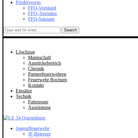
Förderverein
FFQ-Vorstand
FFQ–Spenden
FFQ-Satzung
Search
Löschzug
Mannschaft
Ausrückebereich
Chronik
Partnerfeuerwehren
Feuerwehr Bochum
Kontakt
Einsätze
Technik
Fahrzeuge
Ausrüstung
Jugendfeuerwehr
JF-Betreuer