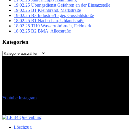
19.02.25 Übungsdienst Gefahren an der Einsatzstelle
19.02.25 B1 Kleinbrand, Markstraße
19.02.25 B3 Industrie/Lager, Gusstahlstraße
18.02.25 B1 Nachschau, Uhlandstraße
18.02.25 TH0 Wasserrohrbruch, Feldmark
18.02.25 B2 BMA, Alleestraße
Kategorien
Kategorien
Youtube
Instagram
Löschzug