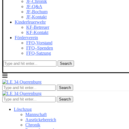
JF-Chronik
JF-Q&A
JF-Bochum
JF-Kontakt
Kinderfeuerwehr
KF-Betreuer
KF-Kontakt
Förderverein
FFQ-Vorstand
FFQ–Spenden
FFQ-Satzung
Search
Search
Search
Löschzug
Mannschaft
Ausrückebereich
Chronik