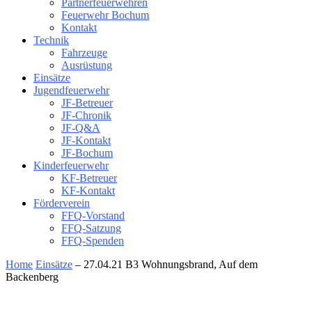
Partnerfeuerwehren
Feuerwehr Bochum
Kontakt
Technik
Fahrzeuge
Ausrüstung
Einsätze
Jugendfeuerwehr
JF-Betreuer
JF-Chronik
JF-Q&A
JF-Kontakt
JF-Bochum
Kinderfeuerwehr
KF-Betreuer
KF-Kontakt
Förderverein
FFQ-Vorstand
FFQ-Satzung
FFQ-Spenden
Home
Einsätze
– 27.04.21 B3 Wohnungsbrand, Auf dem
Backenberg