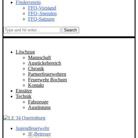
Förderverein
FFQ-Vorstand
FFQ–Spenden
FFQ-Satzung
Search
Löschzug
Mannschaft
Ausrückebereich
Chronik
Partnerfeuerwehren
Feuerwehr Bochum
Kontakt
Einsätze
Technik
Fahrzeuge
Ausrüstung
Jugendfeuerwehr
JF-Betreuer