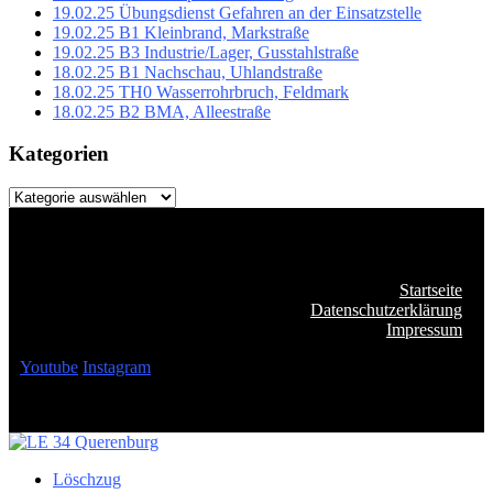
19.02.25 Übungsdienst Gefahren an der Einsatzstelle
19.02.25 B1 Kleinbrand, Markstraße
19.02.25 B3 Industrie/Lager, Gusstahlstraße
18.02.25 B1 Nachschau, Uhlandstraße
18.02.25 TH0 Wasserrohrbruch, Feldmark
18.02.25 B2 BMA, Alleestraße
Kategorien
Kategorien
Startseite
Datenschutzerklärung
Impressum
Youtube
Instagram
Löschzug