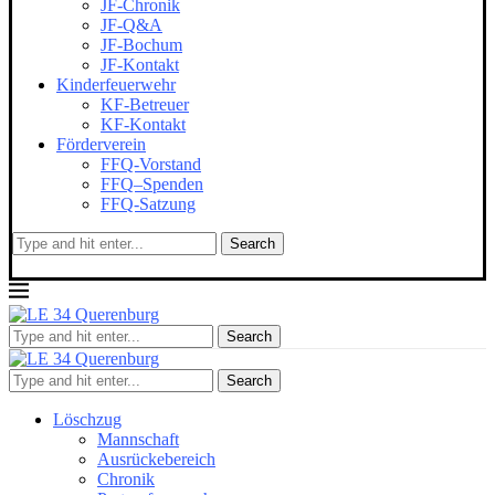
JF-Chronik
JF-Q&A
JF-Bochum
JF-Kontakt
Kinderfeuerwehr
KF-Betreuer
KF-Kontakt
Förderverein
FFQ-Vorstand
FFQ–Spenden
FFQ-Satzung
Search
Search
Search
Löschzug
Mannschaft
Ausrückebereich
Chronik