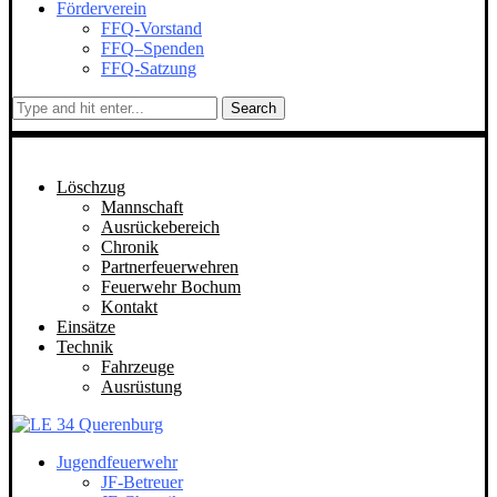
Förderverein
FFQ-Vorstand
FFQ–Spenden
FFQ-Satzung
Search
Löschzug
Mannschaft
Ausrückebereich
Chronik
Partnerfeuerwehren
Feuerwehr Bochum
Kontakt
Einsätze
Technik
Fahrzeuge
Ausrüstung
Jugendfeuerwehr
JF-Betreuer