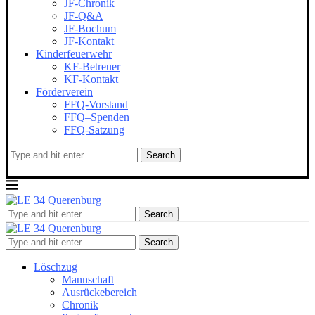
JF-Chronik
JF-Q&A
JF-Bochum
JF-Kontakt
Kinderfeuerwehr
KF-Betreuer
KF-Kontakt
Förderverein
FFQ-Vorstand
FFQ–Spenden
FFQ-Satzung
Search
Search
Search
Löschzug
Mannschaft
Ausrückebereich
Chronik