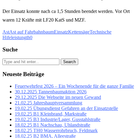
Der Einsatz konnte nach ca 1,5 Stunden beendet werden. Vor Ort
waren 12 Kräfte mit LF20 KatS und MZF.
Ast
Ast auf Fahrbahn
baum
Einsatz
Kettensäge
Technische
Hifeleistung
th0
Suche
Search
Neueste Beiträge
Feuerwehrfest 2026 – Ein Wochenende für die ganze Familie
30.12.2025 Tannenbaumaktion 2026
29.12.2025 Die Webseite im neuen Gewand
21.02.25 Jahreshauptversammlung
19.02.25 Übungsdienst Gefahren an der Einsatzstelle
19.02.25 B1 Kleinbrand, Markstraße
19.02.25 B3 Industrie/Lager, Gusstahlstraße
18.02.25 B1 Nachschau, Uhlandstraße
18.02.25 TH0 Wasserrohrbruch, Feldmark
18.02.25 B2 BMA, Alleestraße