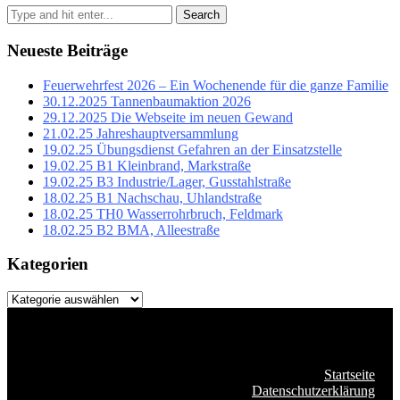
Search
Neueste Beiträge
Feuerwehrfest 2026 – Ein Wochenende für die ganze Familie
30.12.2025 Tannenbaumaktion 2026
29.12.2025 Die Webseite im neuen Gewand
21.02.25 Jahreshauptversammlung
19.02.25 Übungsdienst Gefahren an der Einsatzstelle
19.02.25 B1 Kleinbrand, Markstraße
19.02.25 B3 Industrie/Lager, Gusstahlstraße
18.02.25 B1 Nachschau, Uhlandstraße
18.02.25 TH0 Wasserrohrbruch, Feldmark
18.02.25 B2 BMA, Alleestraße
Kategorien
Kategorien
Startseite
Datenschutzerklärung