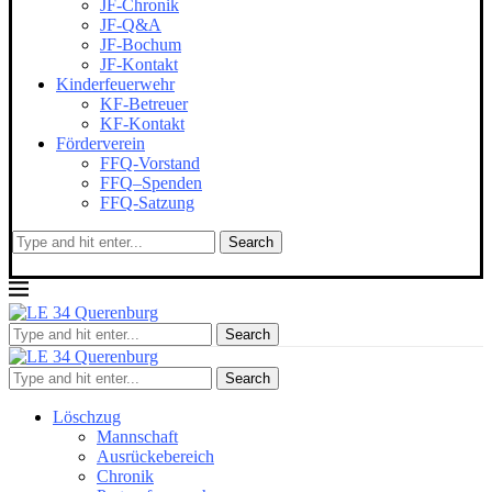
JF-Chronik
JF-Q&A
JF-Bochum
JF-Kontakt
Kinderfeuerwehr
KF-Betreuer
KF-Kontakt
Förderverein
FFQ-Vorstand
FFQ–Spenden
FFQ-Satzung
Search
Search
Search
Löschzug
Mannschaft
Ausrückebereich
Chronik