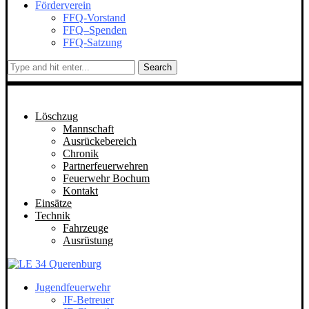
Förderverein
FFQ-Vorstand
FFQ–Spenden
FFQ-Satzung
Search
Löschzug
Mannschaft
Ausrückebereich
Chronik
Partnerfeuerwehren
Feuerwehr Bochum
Kontakt
Einsätze
Technik
Fahrzeuge
Ausrüstung
Jugendfeuerwehr
JF-Betreuer