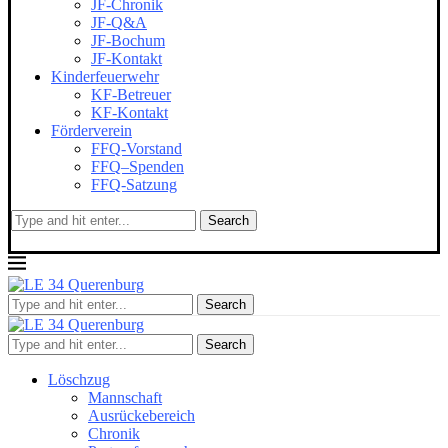
JF-Chronik
JF-Q&A
JF-Bochum
JF-Kontakt
Kinderfeuerwehr
KF-Betreuer
KF-Kontakt
Förderverein
FFQ-Vorstand
FFQ–Spenden
FFQ-Satzung
Search
Search
Search
Löschzug
Mannschaft
Ausrückebereich
Chronik