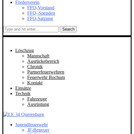
Förderverein
FFQ-Vorstand
FFQ–Spenden
FFQ-Satzung
Search
Löschzug
Mannschaft
Ausrückebereich
Chronik
Partnerfeuerwehren
Feuerwehr Bochum
Kontakt
Einsätze
Technik
Fahrzeuge
Ausrüstung
Jugendfeuerwehr
JF-Betreuer