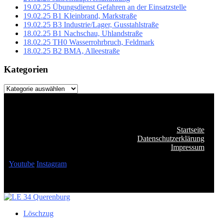
19.02.25 Übungsdienst Gefahren an der Einsatzstelle
19.02.25 B1 Kleinbrand, Markstraße
19.02.25 B3 Industrie/Lager, Gusstahlstraße
18.02.25 B1 Nachschau, Uhlandstraße
18.02.25 TH0 Wasserrohrbruch, Feldmark
18.02.25 B2 BMA, Alleestraße
Kategorien
Kategorien
Startseite
Datenschutzerklärung
Impressum
Youtube
Instagram
Löschzug