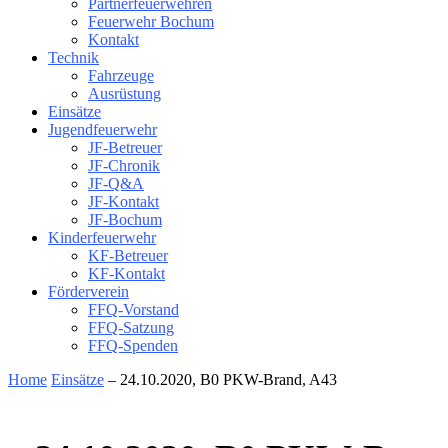
Partnerfeuerwehren
Feuerwehr Bochum
Kontakt
Technik
Fahrzeuge
Ausrüstung
Einsätze
Jugendfeuerwehr
JF-Betreuer
JF-Chronik
JF-Q&A
JF-Kontakt
JF-Bochum
Kinderfeuerwehr
KF-Betreuer
KF-Kontakt
Förderverein
FFQ-Vorstand
FFQ-Satzung
FFQ-Spenden
Home
Einsätze
– 24.10.2020, B0 PKW-Brand, A43