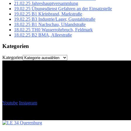
21.02.25 Jahreshauptversammlung
19.02.25 Übungsdienst Gefahren an der Einsatzstelle
19.02.25 B1 Kleinbrand, Markstraße
19.02.25 B3 Industrie/Lager, Gusstahlstraße
18.02.25 B1 Nachschau, Uhlandstraße
18.02.25 TH0 Wasserrohrbruch, Feldmark
18.02.25 B2 BMA, Alleestraße
Kategorien
Kategorien
Youtube
Instagram