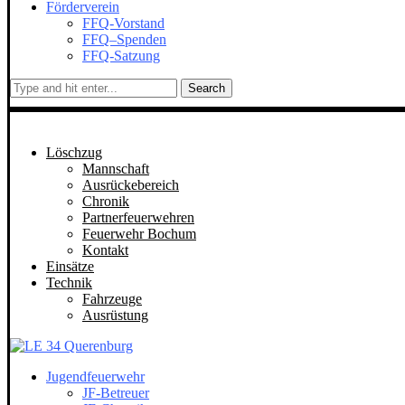
Förderverein
FFQ-Vorstand
FFQ–Spenden
FFQ-Satzung
Search
Löschzug
Mannschaft
Ausrückebereich
Chronik
Partnerfeuerwehren
Feuerwehr Bochum
Kontakt
Einsätze
Technik
Fahrzeuge
Ausrüstung
Jugendfeuerwehr
JF-Betreuer