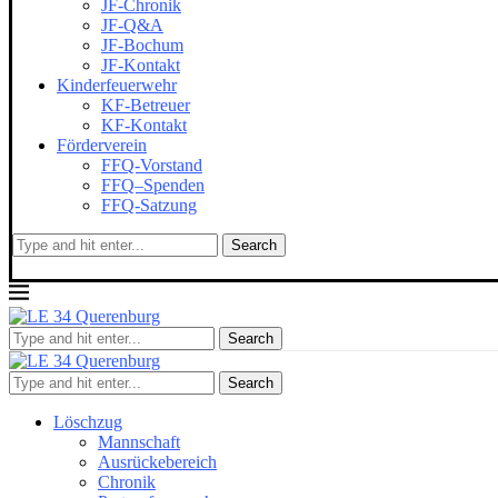
JF-Chronik
JF-Q&A
JF-Bochum
JF-Kontakt
Kinderfeuerwehr
KF-Betreuer
KF-Kontakt
Förderverein
FFQ-Vorstand
FFQ–Spenden
FFQ-Satzung
Search
Search
Search
Löschzug
Mannschaft
Ausrückebereich
Chronik