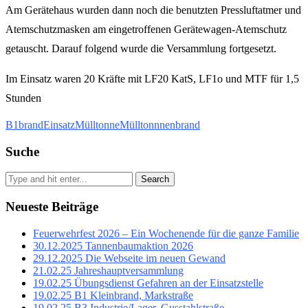
Am Gerätehaus wurden dann noch die benutzten Pressluftatmer und
Atemschutzmasken am eingetroffenen Gerätewagen-Atemschutz
getauscht. Darauf folgend wurde die Versammlung fortgesetzt.
Im Einsatz waren 20 Kräfte mit LF20 KatS, LF1o und MTF für 1,5
Stunden
B1
brand
Einsatz
Mülltonne
Mülltonnnenbrand
Suche
Search
Neueste Beiträge
Feuerwehrfest 2026 – Ein Wochenende für die ganze Familie
30.12.2025 Tannenbaumaktion 2026
29.12.2025 Die Webseite im neuen Gewand
21.02.25 Jahreshauptversammlung
19.02.25 Übungsdienst Gefahren an der Einsatzstelle
19.02.25 B1 Kleinbrand, Markstraße
19.02.25 B3 Industrie/Lager, Gusstahlstraße