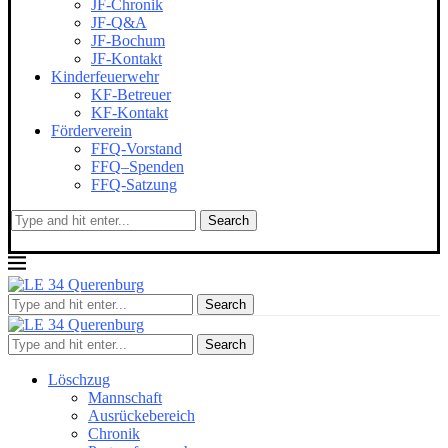
JF-Chronik
JF-Q&A
JF-Bochum
JF-Kontakt
Kinderfeuerwehr
KF-Betreuer
KF-Kontakt
Förderverein
FFQ-Vorstand
FFQ–Spenden
FFQ-Satzung
Search
Search
Search
Löschzug
Mannschaft
Ausrückebereich
Chronik