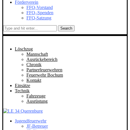
Förderverein
FFQ-Vorstand
FFQ–Spenden
FFQ-Satzung
Search
Löschzug
Mannschaft
Ausrückebereich
Chronik
Partnerfeuerwehren
Feuerwehr Bochum
Kontakt
Einsätze
Technik
Fahrzeuge
Ausrüstung
Jugendfeuerwehr
JF-Betreuer