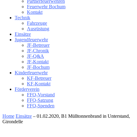
Partnerfeuerwehren
Feuerwehr Bochum
Kontakt
Technik
Fahrzeuge
Ausrüstung
Einsätze
Jugendfeuerwehr
JF-Betreuer
JF-Chronik
JF-Q&A
JF-Kontakt
JF-Bochum
Kinderfeuerwehr
KF-Betreuer
KF-Kontakt
Förderverein
FFQ-Vorstand
FFQ-Satzung
FFQ-Spenden
Home
Einsätze
– 01.02.2020, B1 Mülltonnenbrand in Unterstand,
Girondelle