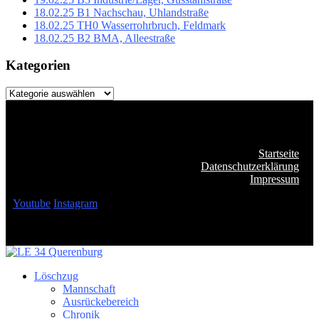
18.02.25 B1 Nachschau, Uhlandstraße
18.02.25 TH0 Wasserrohrbruch, Feldmark
18.02.25 B2 BMA, Alleestraße
Kategorien
Kategorien
Startseite
Datenschutzerklärung
Impressum
Youtube
Instagram
Löschzug
Mannschaft
Ausrückebereich
Chronik