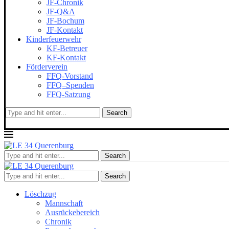
JF-Chronik
JF-Q&A
JF-Bochum
JF-Kontakt
Kinderfeuerwehr
KF-Betreuer
KF-Kontakt
Förderverein
FFQ-Vorstand
FFQ–Spenden
FFQ-Satzung
Search
Search
Search
Löschzug
Mannschaft
Ausrückebereich
Chronik