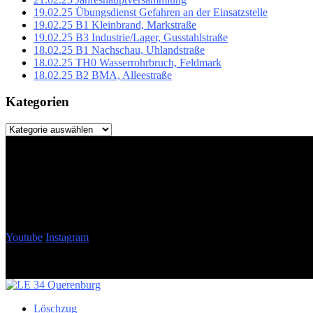
19.02.25 Übungsdienst Gefahren an der Einsatzstelle
19.02.25 B1 Kleinbrand, Markstraße
19.02.25 B3 Industrie/Lager, Gusstahlstraße
18.02.25 B1 Nachschau, Uhlandstraße
18.02.25 TH0 Wasserrohrbruch, Feldmark
18.02.25 B2 BMA, Alleestraße
Kategorien
Kategorien
Youtube
Instagram
Löschzug