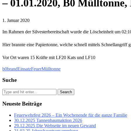
– 01.01.2020, B0 Mülltonne,
1. Januar 2020
Im Rahmen der Silvesterbereitschaft wurde die Löscheinheit um 02:10 
Hier brannte eine Papiertonne, welche schnell mittels Schnellangrif
Vor Ort waren 15 Kräfte mit LF20 Kats und LF10
b0
brand
Einsatz
Feuer
Mülltonne
Suche
Search
Neueste Beiträge
Feuerwehrfest 2026 – Ein Wochenende für die ganze Familie
30.12.2025 Tannenbaumaktion 2026
29.12.2025 Die Webseite im neuen Gewand
21.02.25 Jahreshauptversammlung