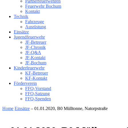
Partnerfeuerwehren
Feuerwehr Bochum
Kontakt
Technik
Fahrzeuge
Ausrüstung
Einsätze
Jugendfeuerwehr
JF-Betreuer
JF-Chronik
JF-Q&A
JF-Kontakt
JF-Bochum
Kinderfeuerwehr
KF-Betreuer
KF-Kontakt
Förderverein
FFQ-Vorstand
FFQ-Satzung
FFQ-Spenden
Home
Einsätze
– 01.01.2020, B0 Mülltonne, Natorpstraße