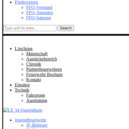
Förderverein
FFQ-Vorstand
FFQ–Spenden
FFQ-Satzung
Search
Löschzug
Mannschaft
Ausrückebereich
Chronik
Partnerfeuerwehren
Feuerwehr Bochum
Kontakt
Einsätze
Technik
Fahrzeuge
Ausrüstung
Jugendfeuerwehr
JF-Betreuer