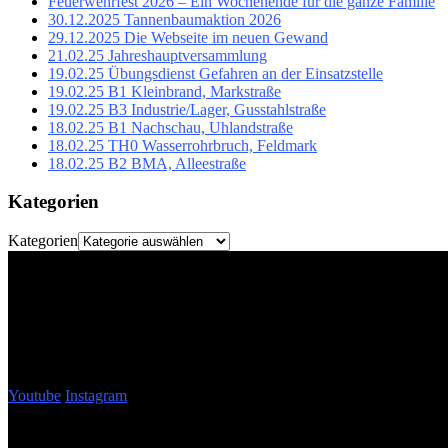
Feuerwehrfest 2026 – Ein Wochenende für die ganze Familie
30.12.2025 Tannenbaumaktion 2026
29.12.2025 Die Webseite im neuen Gewand
21.02.25 Jahreshauptversammlung
19.02.25 Übungsdienst Gefahren an der Einsatzstelle
19.02.25 B1 Kleinbrand, Markstraße
19.02.25 B3 Industrie/Lager, Gusstahlstraße
18.02.25 B1 Nachschau, Uhlandstraße
18.02.25 TH0 Wasserrohrbruch, Feldmark
18.02.25 B2 BMA, Alleestraße
Kategorien
Kategorien
Youtube
Instagram