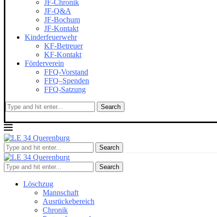
JF-Chronik
JF-Q&A
JF-Bochum
JF-Kontakt
Kinderfeuerwehr
KF-Betreuer
KF-Kontakt
Förderverein
FFQ-Vorstand
FFQ–Spenden
FFQ-Satzung
Search
Search
Search
Löschzug
Mannschaft
Ausrückebereich
Chronik