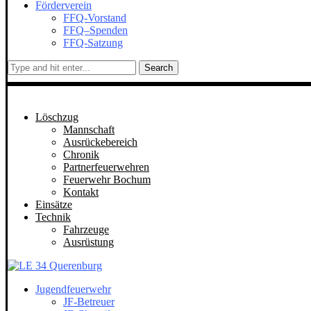
Förderverein
FFQ-Vorstand
FFQ–Spenden
FFQ-Satzung
Search
Löschzug
Mannschaft
Ausrückebereich
Chronik
Partnerfeuerwehren
Feuerwehr Bochum
Kontakt
Einsätze
Technik
Fahrzeuge
Ausrüstung
Jugendfeuerwehr
JF-Betreuer