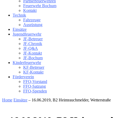
Partnerfeuerwehren
Feuerwehr Bochum
Kontakt
Technik
Fahrzeuge
Ausrüstung
Einsätze
Jugendfeuerwehr
JF-Betreuer
JF-Chronik
JF-Q&A
JF-Kontakt
JF-Bochum
Kinderfeuerwehr
KF-Betreuer
KF-Kontakt
Förderverein
FFQ-Vorstand
FFQ-Satzung
FFQ-Spenden
Home
Einsätze
– 16.06.2019, B2 Heimrauchmelder, Wetterstraße