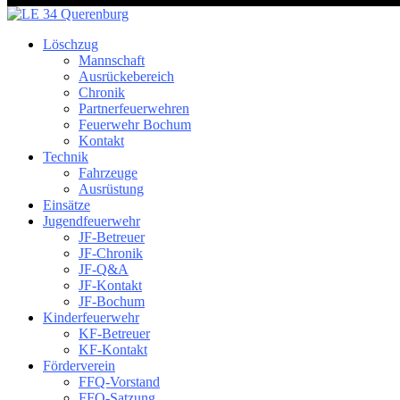
Löschzug
Mannschaft
Ausrückebereich
Chronik
Partnerfeuerwehren
Feuerwehr Bochum
Kontakt
Technik
Fahrzeuge
Ausrüstung
Einsätze
Jugendfeuerwehr
JF-Betreuer
JF-Chronik
JF-Q&A
JF-Kontakt
JF-Bochum
Kinderfeuerwehr
KF-Betreuer
KF-Kontakt
Förderverein
FFQ-Vorstand
FFQ-Satzung