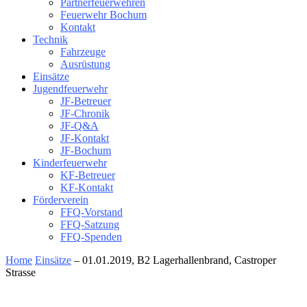
Partnerfeuerwehren
Feuerwehr Bochum
Kontakt
Technik
Fahrzeuge
Ausrüstung
Einsätze
Jugendfeuerwehr
JF-Betreuer
JF-Chronik
JF-Q&A
JF-Kontakt
JF-Bochum
Kinderfeuerwehr
KF-Betreuer
KF-Kontakt
Förderverein
FFQ-Vorstand
FFQ-Satzung
FFQ-Spenden
Home
Einsätze
– 01.01.2019, B2 Lagerhallenbrand, Castroper
Strasse