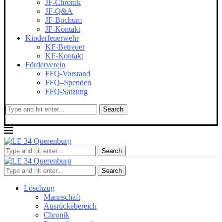
JF-Chronik
JF-Q&A
JF-Bochum
JF-Kontakt
Kinderfeuerwehr
KF-Betreuer
KF-Kontakt
Förderverein
FFQ-Vorstand
FFQ–Spenden
FFQ-Satzung
Search
Search
Search
Löschzug
Mannschaft
Ausrückebereich
Chronik