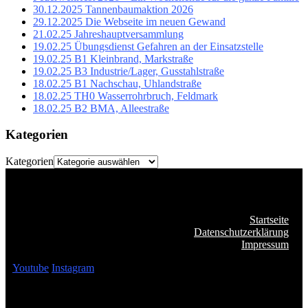
30.12.2025 Tannenbaumaktion 2026
29.12.2025 Die Webseite im neuen Gewand
21.02.25 Jahreshauptversammlung
19.02.25 Übungsdienst Gefahren an der Einsatzstelle
19.02.25 B1 Kleinbrand, Markstraße
19.02.25 B3 Industrie/Lager, Gusstahlstraße
18.02.25 B1 Nachschau, Uhlandstraße
18.02.25 TH0 Wasserrohrbruch, Feldmark
18.02.25 B2 BMA, Alleestraße
Kategorien
Kategorien
Startseite
Datenschutzerklärung
Impressum
Youtube
Instagram