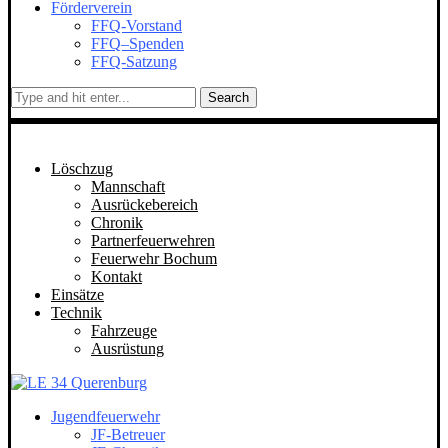
Förderverein
FFQ-Vorstand
FFQ–Spenden
FFQ-Satzung
Search
Löschzug
Mannschaft
Ausrückebereich
Chronik
Partnerfeuerwehren
Feuerwehr Bochum
Kontakt
Einsätze
Technik
Fahrzeuge
Ausrüstung
Jugendfeuerwehr
JF-Betreuer