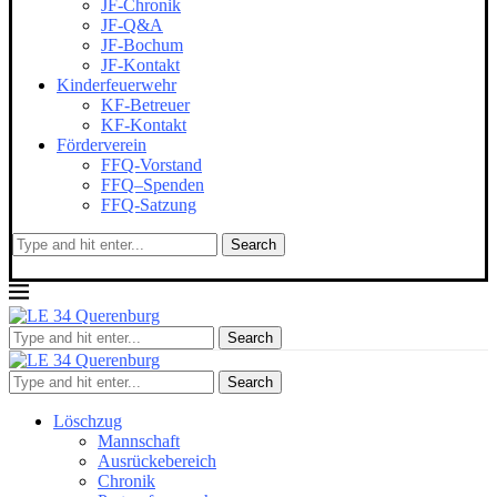
JF-Chronik
JF-Q&A
JF-Bochum
JF-Kontakt
Kinderfeuerwehr
KF-Betreuer
KF-Kontakt
Förderverein
FFQ-Vorstand
FFQ–Spenden
FFQ-Satzung
Search
Search
Search
Löschzug
Mannschaft
Ausrückebereich
Chronik