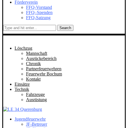
Förderverein
FFQ-Vorstand
FFQ–Spenden
FFQ-Satzung
Search
Löschzug
Mannschaft
Ausrückebereich
Chronik
Partnerfeuerwehren
Feuerwehr Bochum
Kontakt
Einsätze
Technik
Fahrzeuge
Ausrüstung
Jugendfeuerwehr
JF-Betreuer