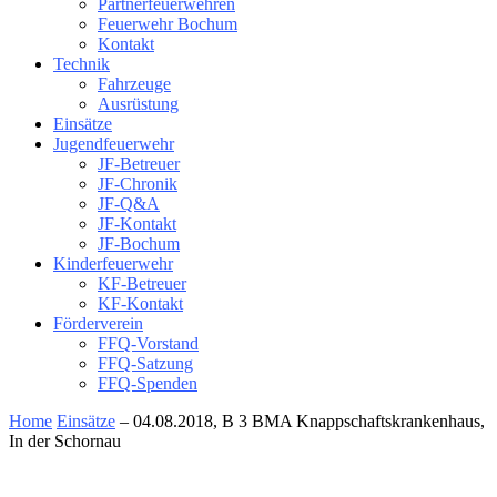
Partnerfeuerwehren
Feuerwehr Bochum
Kontakt
Technik
Fahrzeuge
Ausrüstung
Einsätze
Jugendfeuerwehr
JF-Betreuer
JF-Chronik
JF-Q&A
JF-Kontakt
JF-Bochum
Kinderfeuerwehr
KF-Betreuer
KF-Kontakt
Förderverein
FFQ-Vorstand
FFQ-Satzung
FFQ-Spenden
Home
Einsätze
– 04.08.2018, B 3 BMA Knappschaftskrankenhaus,
In der Schornau