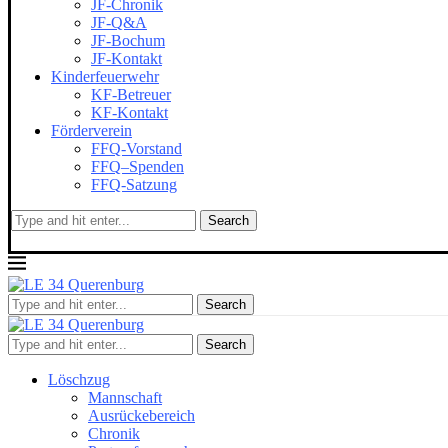
JF-Chronik
JF-Q&A
JF-Bochum
JF-Kontakt
Kinderfeuerwehr
KF-Betreuer
KF-Kontakt
Förderverein
FFQ-Vorstand
FFQ–Spenden
FFQ-Satzung
Search
Search
Search
Löschzug
Mannschaft
Ausrückebereich
Chronik