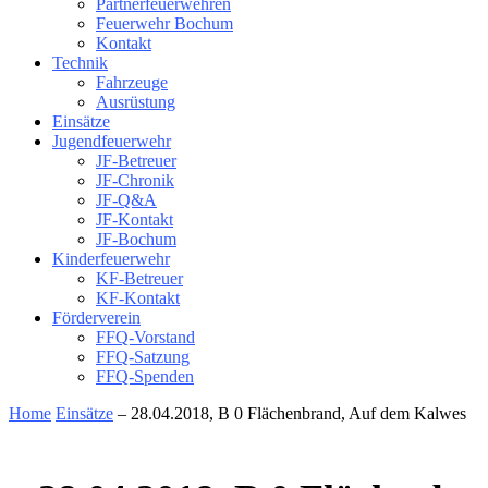
Partnerfeuerwehren
Feuerwehr Bochum
Kontakt
Technik
Fahrzeuge
Ausrüstung
Einsätze
Jugendfeuerwehr
JF-Betreuer
JF-Chronik
JF-Q&A
JF-Kontakt
JF-Bochum
Kinderfeuerwehr
KF-Betreuer
KF-Kontakt
Förderverein
FFQ-Vorstand
FFQ-Satzung
FFQ-Spenden
Home
Einsätze
– 28.04.2018, B 0 Flächenbrand, Auf dem Kalwes