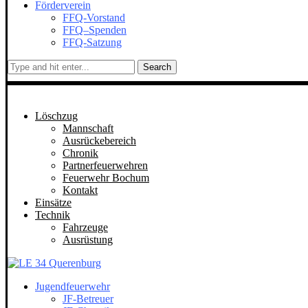
Förderverein
FFQ-Vorstand
FFQ–Spenden
FFQ-Satzung
Search
Löschzug
Mannschaft
Ausrückebereich
Chronik
Partnerfeuerwehren
Feuerwehr Bochum
Kontakt
Einsätze
Technik
Fahrzeuge
Ausrüstung
Jugendfeuerwehr
JF-Betreuer