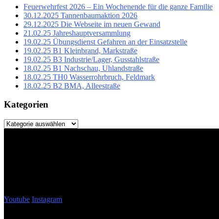
Feuerwehrfest 2026 – Ein Wochenende für die ganze Familie
30.12.2025 Tannenbaumaktion 2026
29.12.2025 Die Webseite im neuen Gewand
21.02.25 Jahreshauptversammlung
19.02.25 Übungsdienst Gefahren an der Einsatzstelle
19.02.25 B1 Kleinbrand, Markstraße
19.02.25 B3 Industrie/Lager, Gusstahlstraße
18.02.25 B1 Nachschau, Uhlandstraße
18.02.25 TH0 Wasserrohrbruch, Feldmark
18.02.25 B2 BMA, Alleestraße
Kategorien
Kategorien
Youtube
Instagram