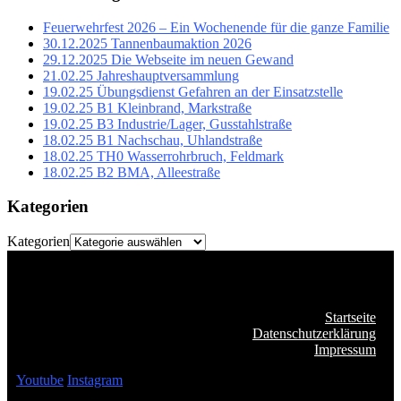
Feuerwehrfest 2026 – Ein Wochenende für die ganze Familie
30.12.2025 Tannenbaumaktion 2026
29.12.2025 Die Webseite im neuen Gewand
21.02.25 Jahreshauptversammlung
19.02.25 Übungsdienst Gefahren an der Einsatzstelle
19.02.25 B1 Kleinbrand, Markstraße
19.02.25 B3 Industrie/Lager, Gusstahlstraße
18.02.25 B1 Nachschau, Uhlandstraße
18.02.25 TH0 Wasserrohrbruch, Feldmark
18.02.25 B2 BMA, Alleestraße
Kategorien
Kategorien
Startseite
Datenschutzerklärung
Impressum
Youtube
Instagram