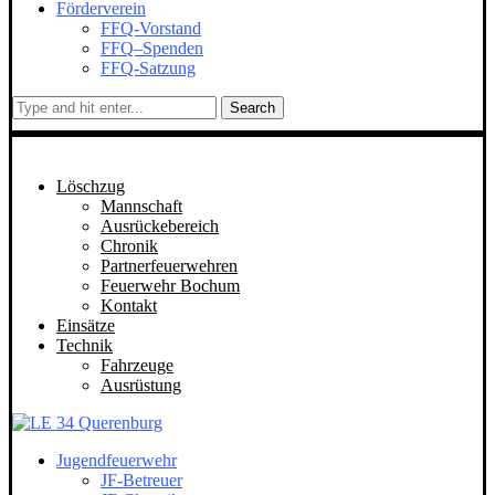
Förderverein
FFQ-Vorstand
FFQ–Spenden
FFQ-Satzung
Search
Löschzug
Mannschaft
Ausrückebereich
Chronik
Partnerfeuerwehren
Feuerwehr Bochum
Kontakt
Einsätze
Technik
Fahrzeuge
Ausrüstung
Jugendfeuerwehr
JF-Betreuer