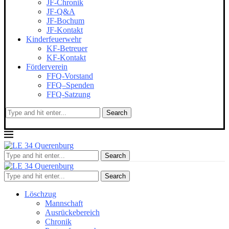
JF-Chronik
JF-Q&A
JF-Bochum
JF-Kontakt
Kinderfeuerwehr
KF-Betreuer
KF-Kontakt
Förderverein
FFQ-Vorstand
FFQ–Spenden
FFQ-Satzung
Search
Search
Search
Löschzug
Mannschaft
Ausrückebereich
Chronik