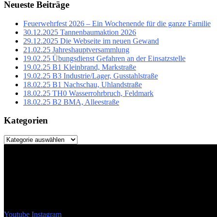
Neueste Beiträge
Feuerwehrfest 2026 – Ein Wochenende für die ganze Familie
30.12.2025 Tannenbaumaktion 2026
29.12.2025 Die Webseite im neuen Gewand
21.02.25 Jahreshauptversammlung
19.02.25 Übungsdienst Gefahren an der Einsatzstelle
19.02.25 B1 Kleinbrand, Markstraße
19.02.25 B3 Industrie/Lager, Gusstahlstraße
18.02.25 B1 Nachschau, Uhlandstraße
18.02.25 TH0 Wasserrohrbruch, Feldmark
18.02.25 B2 BMA, Alleestraße
Kategorien
Kategorien
Youtube
Instagram