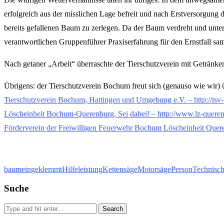
erfolgreich aus der misslichen Lage befreit und nach Erstversorgung
bereits gefallenen Baum zu zerlegen. Da der Baum verdreht und unte
verantwortlichen Gruppenführer Praxiserfahrung für den Ernstfall sa
Nach getaner „Arbeit“ überraschte der Tierschutzverein mit Getränke
Übrigens: der Tierschutzverein Bochum freut sich (genauso wie wir) ü
Tierschutzverein Bochum, Hattingen und Umgebung e.V. – http://tsv
Löscheinheit Bochum-Querenburg, Sei dabei! – http://www.lz-queren
Förderverein der Freiwilligen Feuerwehr Bochum Löscheinheit Quere
baum
eingeklemmt
Hilfeleistung
Kettensäge
Motorsäge
Person
Technisc
Suche
Search