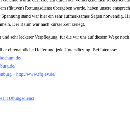
 dem (fiktiven) Rettungsdienst übergeben wurde, haben unsere entspre
r Spannung stand war hier ein sehr aufmerksames Sägen notwendig. Hi
mmeln. Der Baum war nach kurzer Zeit zerlegt.
n und sehr leckerer Verpflegung, für die wir uns auf diesem Wege noc
ber ehrenamtliche Helfer und jede Unterstützung. Bei Interesse:
-bochum.de/
burg.de/
nburg – http://www.ffq-ev.de/
he
TH
Übungsdienst