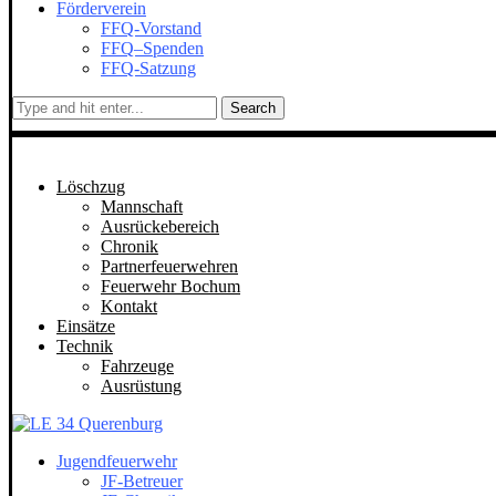
Förderverein
FFQ-Vorstand
FFQ–Spenden
FFQ-Satzung
Search
Löschzug
Mannschaft
Ausrückebereich
Chronik
Partnerfeuerwehren
Feuerwehr Bochum
Kontakt
Einsätze
Technik
Fahrzeuge
Ausrüstung
Jugendfeuerwehr
JF-Betreuer