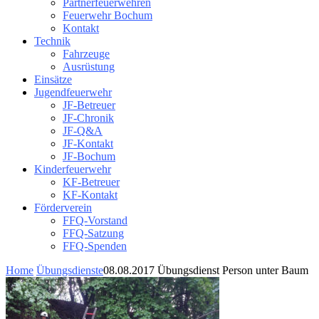
Partnerfeuerwehren
Feuerwehr Bochum
Kontakt
Technik
Fahrzeuge
Ausrüstung
Einsätze
Jugendfeuerwehr
JF-Betreuer
JF-Chronik
JF-Q&A
JF-Kontakt
JF-Bochum
Kinderfeuerwehr
KF-Betreuer
KF-Kontakt
Förderverein
FFQ-Vorstand
FFQ-Satzung
FFQ-Spenden
Home
Übungsdienste
08.08.2017 Übungsdienst Person unter Baum