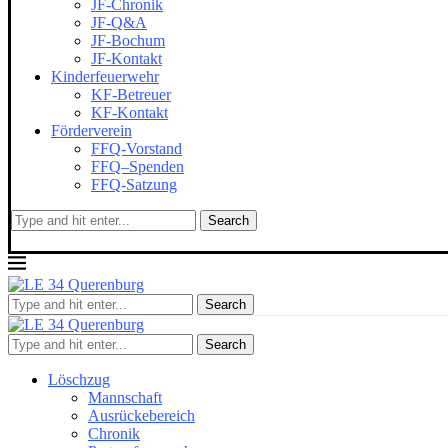
JF-Chronik
JF-Q&A
JF-Bochum
JF-Kontakt
Kinderfeuerwehr
KF-Betreuer
KF-Kontakt
Förderverein
FFQ-Vorstand
FFQ–Spenden
FFQ-Satzung
Search
Search
Search
Löschzug
Mannschaft
Ausrückebereich
Chronik