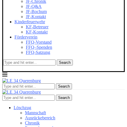
JF-Chronik
JF-Q&A
JF-Bochum
JF-Kontakt
Kinderfeuerwehr
KF-Betreuer
KF-Kontakt
Förderverein
FFQ-Vorstand
FFQ–Spenden
FFQ-Satzung
Search
Search
Search
Löschzug
Mannschaft
Ausrückebereich
Chronik