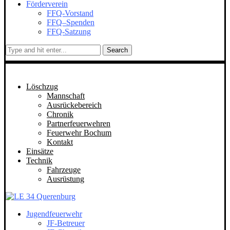
Förderverein
FFQ-Vorstand
FFQ–Spenden
FFQ-Satzung
Search
Löschzug
Mannschaft
Ausrückebereich
Chronik
Partnerfeuerwehren
Feuerwehr Bochum
Kontakt
Einsätze
Technik
Fahrzeuge
Ausrüstung
Jugendfeuerwehr
JF-Betreuer