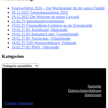
Feuerwehrfest 2026 – Ein Wochenende für die ganze Familie
30.12.2025 Tannenbaumaktion 2026
29.12.2025 Die Webseite im neuen Gewand
21.02.25 Jahreshauptversammlung
19.02.25 Übungsdienst Gefahren an der Einsatzstelle
19.02.25 B1 Kleinbrand, Markstraße
19.02.25 B3 Industrie/Lager, Gusstahlstraße
18.02.25 B1 Nachschau, Uhlandstraße
18.02.25 TH0 Wasserrohrbruch, Feldmark
18.02.25 B2 BMA, Alleestraße
Kategorien
Kategorien
Startseite
Datenschutzerklärung
Impressum
Youtube
Instagram