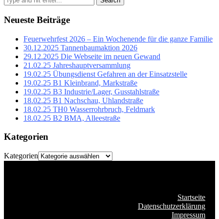
Search
Neueste Beiträge
Feuerwehrfest 2026 – Ein Wochenende für die ganze Familie
30.12.2025 Tannenbaumaktion 2026
29.12.2025 Die Webseite im neuen Gewand
21.02.25 Jahreshauptversammlung
19.02.25 Übungsdienst Gefahren an der Einsatzstelle
19.02.25 B1 Kleinbrand, Markstraße
19.02.25 B3 Industrie/Lager, Gusstahlstraße
18.02.25 B1 Nachschau, Uhlandstraße
18.02.25 TH0 Wasserrohrbruch, Feldmark
18.02.25 B2 BMA, Alleestraße
Kategorien
Kategorien
Startseite
Datenschutzerklärung
Impressum