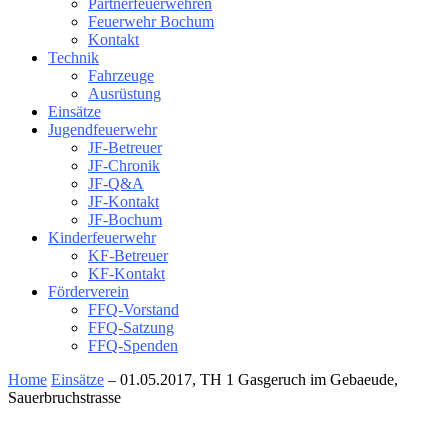
Partnerfeuerwehren
Feuerwehr Bochum
Kontakt
Technik
Fahrzeuge
Ausrüstung
Einsätze
Jugendfeuerwehr
JF-Betreuer
JF-Chronik
JF-Q&A
JF-Kontakt
JF-Bochum
Kinderfeuerwehr
KF-Betreuer
KF-Kontakt
Förderverein
FFQ-Vorstand
FFQ-Satzung
FFQ-Spenden
Home
Einsätze
– 01.05.2017, TH 1 Gasgeruch im Gebaeude,
Sauerbruchstrasse