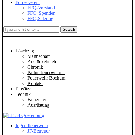
Förderverein
FFQ-Vorstand
FFQ–Spenden
FFQ-Satzung
Search
Löschzug
Mannschaft
Ausrückebereich
Chronik
Partnerfeuerwehren
Feuerwehr Bochum
Kontakt
Einsätze
Technik
Fahrzeuge
Ausrüstung
Jugendfeuerwehr
JF-Betreuer