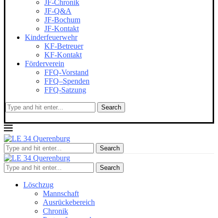
JF-Chronik
JF-Q&A
JF-Bochum
JF-Kontakt
Kinderfeuerwehr
KF-Betreuer
KF-Kontakt
Förderverein
FFQ-Vorstand
FFQ–Spenden
FFQ-Satzung
Search
Search
Search
Löschzug
Mannschaft
Ausrückebereich
Chronik