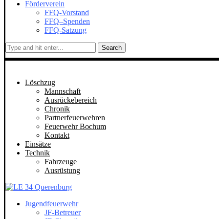
Förderverein
FFQ-Vorstand
FFQ–Spenden
FFQ-Satzung
Search
Löschzug
Mannschaft
Ausrückebereich
Chronik
Partnerfeuerwehren
Feuerwehr Bochum
Kontakt
Einsätze
Technik
Fahrzeuge
Ausrüstung
Jugendfeuerwehr
JF-Betreuer