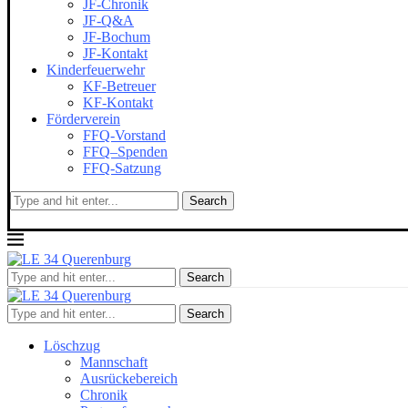
JF-Chronik
JF-Q&A
JF-Bochum
JF-Kontakt
Kinderfeuerwehr
KF-Betreuer
KF-Kontakt
Förderverein
FFQ-Vorstand
FFQ–Spenden
FFQ-Satzung
Search
Search
Search
Löschzug
Mannschaft
Ausrückebereich
Chronik