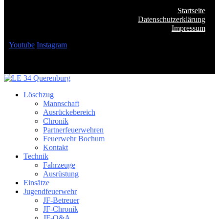
Startseite
Datenschutzerklärung
Impressum
Youtube
Instagram
Löschzug
Mannschaft
Ausrückebereich
Chronik
Partnerfeuerwehren
Feuerwehr Bochum
Kontakt
Technik
Fahrzeuge
Ausrüstung
Einsätze
Jugendfeuerwehr
JF-Betreuer
JF-Chronik
JF-Q&A