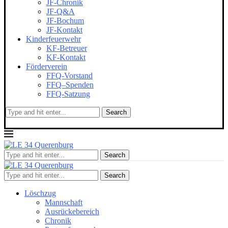
JF-Chronik
JF-Q&A
JF-Bochum
JF-Kontakt
Kinderfeuerwehr
KF-Betreuer
KF-Kontakt
Förderverein
FFQ-Vorstand
FFQ–Spenden
FFQ-Satzung
Search
Search
Search
Löschzug
Mannschaft
Ausrückebereich
Chronik