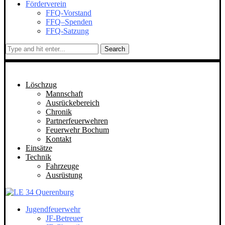
Förderverein
FFQ-Vorstand
FFQ–Spenden
FFQ-Satzung
Search
Löschzug
Mannschaft
Ausrückebereich
Chronik
Partnerfeuerwehren
Feuerwehr Bochum
Kontakt
Einsätze
Technik
Fahrzeuge
Ausrüstung
Jugendfeuerwehr
JF-Betreuer