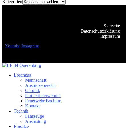
Kategorien
Startseite
Datenschutzerklärung
Impressum
Youtube
Instagram
Löschzug
Mannschaft
Ausrückebereich
Chronik
Partnerfeuerwehren
Feuerwehr Bochum
Kontakt
Technik
Fahrzeuge
Ausrüstung
Einsätze