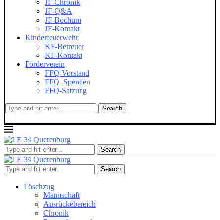
JF-Chronik
JF-Q&A
JF-Bochum
JF-Kontakt
Kinderfeuerwehr
KF-Betreuer
KF-Kontakt
Förderverein
FFQ-Vorstand
FFQ–Spenden
FFQ-Satzung
Search
Search
Search
Löschzug
Mannschaft
Ausrückebereich
Chronik