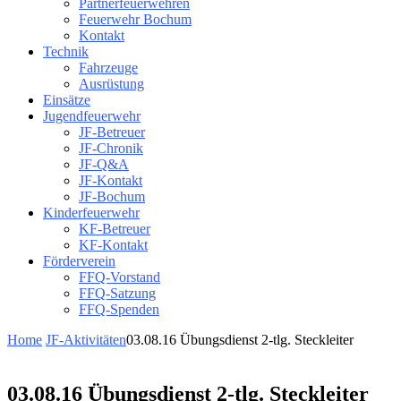
Partnerfeuerwehren
Feuerwehr Bochum
Kontakt
Technik
Fahrzeuge
Ausrüstung
Einsätze
Jugendfeuerwehr
JF-Betreuer
JF-Chronik
JF-Q&A
JF-Kontakt
JF-Bochum
Kinderfeuerwehr
KF-Betreuer
KF-Kontakt
Förderverein
FFQ-Vorstand
FFQ-Satzung
FFQ-Spenden
Home
JF-Aktivitäten
03.08.16 Übungsdienst 2-tlg. Steckleiter
03.08.16 Übungsdienst 2-tlg. Steckleiter