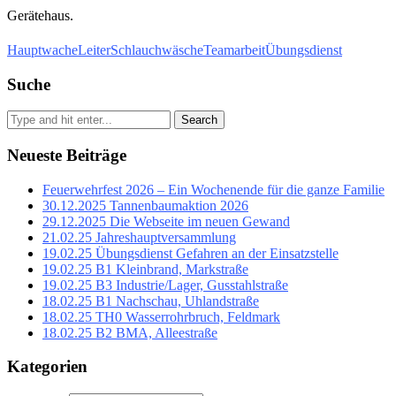
Gerätehaus.
Hauptwache
Leiter
Schlauchwäsche
Teamarbeit
Übungsdienst
Suche
Search
Neueste Beiträge
Feuerwehrfest 2026 – Ein Wochenende für die ganze Familie
30.12.2025 Tannenbaumaktion 2026
29.12.2025 Die Webseite im neuen Gewand
21.02.25 Jahreshauptversammlung
19.02.25 Übungsdienst Gefahren an der Einsatzstelle
19.02.25 B1 Kleinbrand, Markstraße
19.02.25 B3 Industrie/Lager, Gusstahlstraße
18.02.25 B1 Nachschau, Uhlandstraße
18.02.25 TH0 Wasserrohrbruch, Feldmark
18.02.25 B2 BMA, Alleestraße
Kategorien