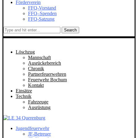
Förderverein
FFQ-Vorstand
FFQ–Spenden
FFQ-Satzung
Search
Löschzug
Mannschaft
Ausrückebereich
Chronik
Partnerfeuerwehren
Feuerwehr Bochum
Kontakt
Einsätze
Technik
Fahrzeuge
Ausrüstung
Jugendfeuerwehr
JF-Betreuer