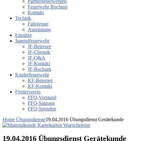
Partnerfeuerwehren
Feuerwehr Bochum
Kontakt
Technik
Fahrzeuge
Ausrüstung
Einsätze
Jugendfeuerwehr
JF-Betreuer
JF-Chronik
JF-Q&A
JF-Kontakt
JF-Bochum
Kinderfeuerwehr
KF-Betreuer
KF-Kontakt
Förderverein
FFQ-Vorstand
FFQ-Satzung
FFQ-Spenden
Home
Übungsdienste
19.04.2016 Übungsdienst Gerätekunde
19.04.2016 Übungsdienst Gerätekunde