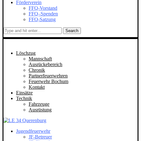
Förderverein
FFQ-Vorstand
FFQ–Spenden
FFQ-Satzung
Search
Löschzug
Mannschaft
Ausrückebereich
Chronik
Partnerfeuerwehren
Feuerwehr Bochum
Kontakt
Einsätze
Technik
Fahrzeuge
Ausrüstung
Jugendfeuerwehr
JF-Betreuer