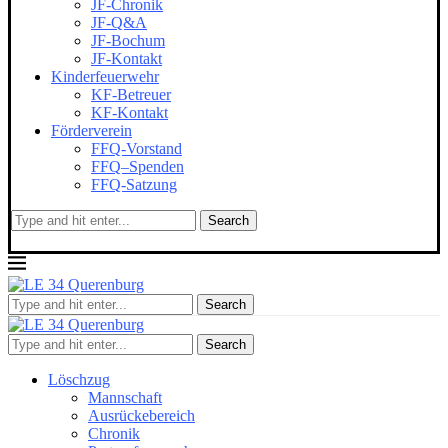
JF-Chronik
JF-Q&A
JF-Bochum
JF-Kontakt
Kinderfeuerwehr
KF-Betreuer
KF-Kontakt
Förderverein
FFQ-Vorstand
FFQ–Spenden
FFQ-Satzung
Search
Search
Search
Löschzug
Mannschaft
Ausrückebereich
Chronik