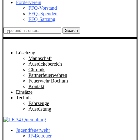
Förderverein
FFQ-Vorstand
FFQ–Spenden
FFQ-Satzung
Search
Löschzug
Mannschaft
Ausrückebereich
Chronik
Partnerfeuerwehren
Feuerwehr Bochum
Kontakt
Einsätze
Technik
Fahrzeuge
Ausrüstung
Jugendfeuerwehr
JF-Betreuer