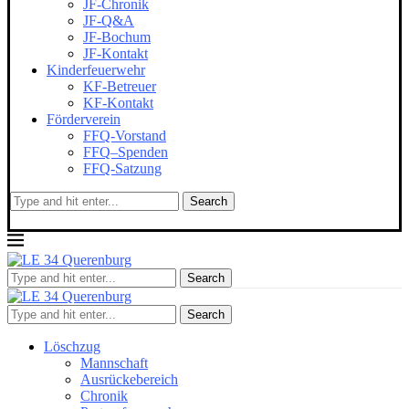
JF-Chronik
JF-Q&A
JF-Bochum
JF-Kontakt
Kinderfeuerwehr
KF-Betreuer
KF-Kontakt
Förderverein
FFQ-Vorstand
FFQ–Spenden
FFQ-Satzung
Search
Search
Search
Löschzug
Mannschaft
Ausrückebereich
Chronik