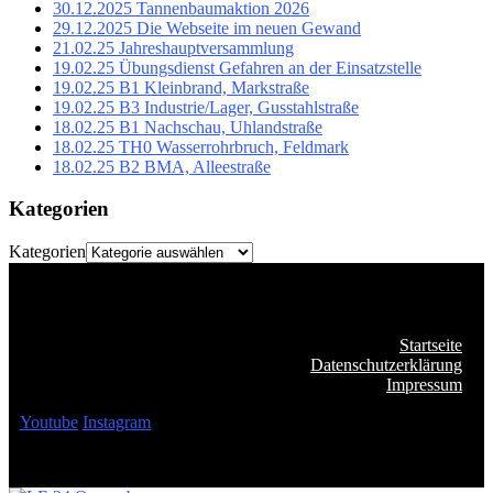
30.12.2025 Tannenbaumaktion 2026
29.12.2025 Die Webseite im neuen Gewand
21.02.25 Jahreshauptversammlung
19.02.25 Übungsdienst Gefahren an der Einsatzstelle
19.02.25 B1 Kleinbrand, Markstraße
19.02.25 B3 Industrie/Lager, Gusstahlstraße
18.02.25 B1 Nachschau, Uhlandstraße
18.02.25 TH0 Wasserrohrbruch, Feldmark
18.02.25 B2 BMA, Alleestraße
Kategorien
Kategorien
Startseite
Datenschutzerklärung
Impressum
Youtube
Instagram