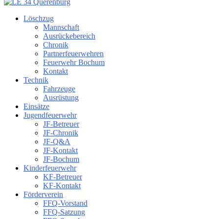
Löschzug
Mannschaft
Ausrückebereich
Chronik
Partnerfeuerwehren
Feuerwehr Bochum
Kontakt
Technik
Fahrzeuge
Ausrüstung
Einsätze
Jugendfeuerwehr
JF-Betreuer
JF-Chronik
JF-Q&A
JF-Kontakt
JF-Bochum
Kinderfeuerwehr
KF-Betreuer
KF-Kontakt
Förderverein
FFQ-Vorstand
FFQ-Satzung