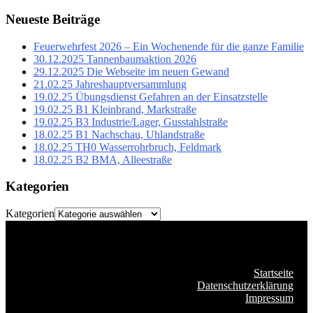
Neueste Beiträge
Feuerwehrfest 2026 – Ein Wochenende für die ganze Familie
30.12.2025 Tannenbaumaktion 2026
29.12.2025 Die Webseite im neuen Gewand
21.02.25 Jahreshauptversammlung
19.02.25 Übungsdienst Gefahren an der Einsatzstelle
19.02.25 B1 Kleinbrand, Markstraße
19.02.25 B3 Industrie/Lager, Gusstahlstraße
18.02.25 B1 Nachschau, Uhlandstraße
18.02.25 TH0 Wasserrohrbruch, Feldmark
18.02.25 B2 BMA, Alleestraße
Kategorien
Kategorien
Startseite
Datenschutzerklärung
Impressum