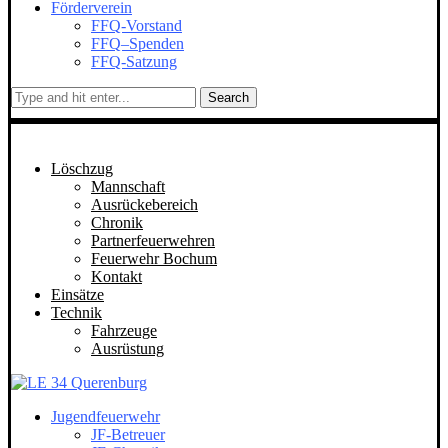
Förderverein
FFQ-Vorstand
FFQ–Spenden
FFQ-Satzung
Search
Löschzug
Mannschaft
Ausrückebereich
Chronik
Partnerfeuerwehren
Feuerwehr Bochum
Kontakt
Einsätze
Technik
Fahrzeuge
Ausrüstung
Jugendfeuerwehr
JF-Betreuer