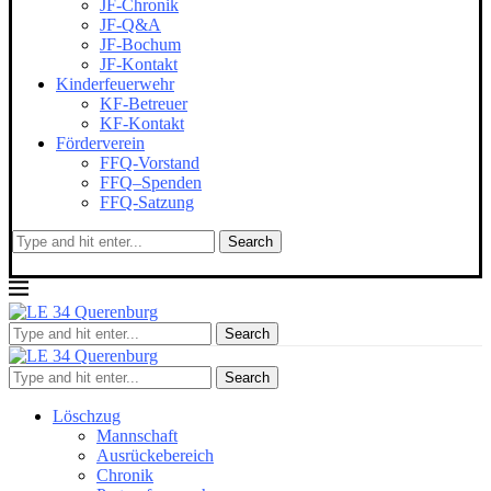
JF-Chronik
JF-Q&A
JF-Bochum
JF-Kontakt
Kinderfeuerwehr
KF-Betreuer
KF-Kontakt
Förderverein
FFQ-Vorstand
FFQ–Spenden
FFQ-Satzung
Search
Search
Search
Löschzug
Mannschaft
Ausrückebereich
Chronik