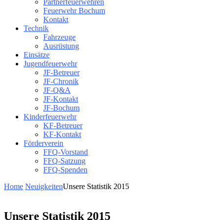
Partnerfeuerwehren
Feuerwehr Bochum
Kontakt
Technik
Fahrzeuge
Ausrüstung
Einsätze
Jugendfeuerwehr
JF-Betreuer
JF-Chronik
JF-Q&A
JF-Kontakt
JF-Bochum
Kinderfeuerwehr
KF-Betreuer
KF-Kontakt
Förderverein
FFQ-Vorstand
FFQ-Satzung
FFQ-Spenden
Home
Neuigkeiten
Unsere Statistik 2015
Unsere Statistik 2015