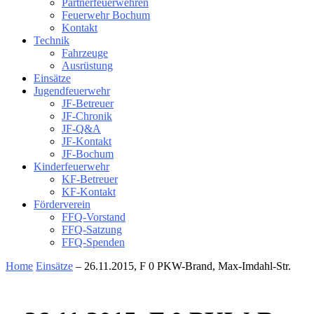
Partnerfeuerwehren
Feuerwehr Bochum
Kontakt
Technik
Fahrzeuge
Ausrüstung
Einsätze
Jugendfeuerwehr
JF-Betreuer
JF-Chronik
JF-Q&A
JF-Kontakt
JF-Bochum
Kinderfeuerwehr
KF-Betreuer
KF-Kontakt
Förderverein
FFQ-Vorstand
FFQ-Satzung
FFQ-Spenden
Home
Einsätze
– 26.11.2015, F 0 PKW-Brand, Max-Imdahl-Str.