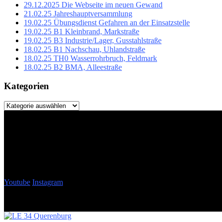
29.12.2025 Die Webseite im neuen Gewand
21.02.25 Jahreshauptversammlung
19.02.25 Übungsdienst Gefahren an der Einsatzstelle
19.02.25 B1 Kleinbrand, Markstraße
19.02.25 B3 Industrie/Lager, Gusstahlstraße
18.02.25 B1 Nachschau, Uhlandstraße
18.02.25 TH0 Wasserrohrbruch, Feldmark
18.02.25 B2 BMA, Alleestraße
Kategorien
Kategorien
Youtube
Instagram