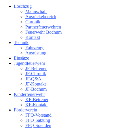
Löschzug
Mannschaft
Ausrückebereich
Chronik
Partnerfeuerwehren
Feuerwehr Bochum
Kontakt
Technik
Fahrzeuge
Ausrüstung
Einsätze
Jugendfeuerwehr
JF-Betreuer
JF-Chronik
JF-Q&A
JF-Kontakt
JF-Bochum
Kinderfeuerwehr
KF-Betreuer
KF-Kontakt
Förderverein
FFQ-Vorstand
FFQ-Satzung
FFQ-Spenden