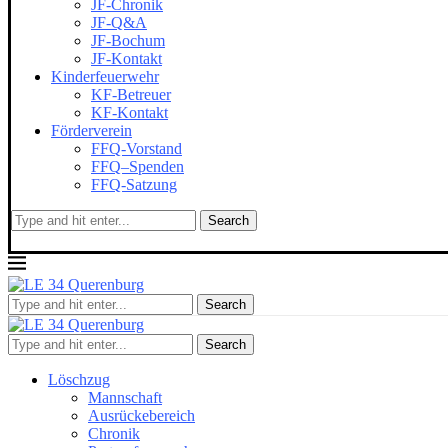
JF-Chronik
JF-Q&A
JF-Bochum
JF-Kontakt
Kinderfeuerwehr
KF-Betreuer
KF-Kontakt
Förderverein
FFQ-Vorstand
FFQ–Spenden
FFQ-Satzung
Search
Search
Search
Löschzug
Mannschaft
Ausrückebereich
Chronik