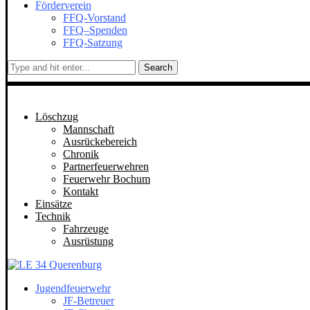
Förderverein
FFQ-Vorstand
FFQ–Spenden
FFQ-Satzung
Search
Löschzug
Mannschaft
Ausrückebereich
Chronik
Partnerfeuerwehren
Feuerwehr Bochum
Kontakt
Einsätze
Technik
Fahrzeuge
Ausrüstung
Jugendfeuerwehr
JF-Betreuer