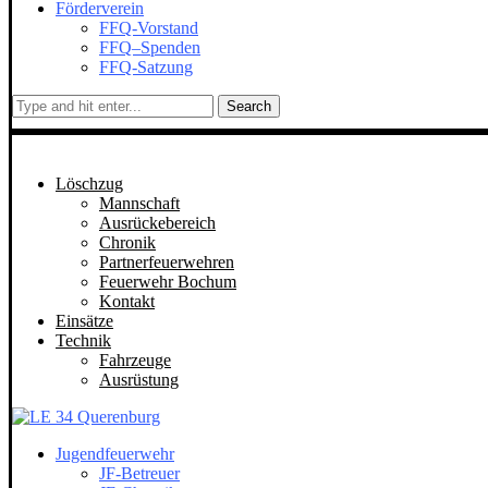
Förderverein
FFQ-Vorstand
FFQ–Spenden
FFQ-Satzung
Search
Löschzug
Mannschaft
Ausrückebereich
Chronik
Partnerfeuerwehren
Feuerwehr Bochum
Kontakt
Einsätze
Technik
Fahrzeuge
Ausrüstung
Jugendfeuerwehr
JF-Betreuer