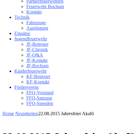
Partnerfeuerwehren
Feuerwehr Bochum
Kontakt
Technik
Fahrzeuge
Ausrüstung
Einsätze
Jugendfeuerwehr
JF-Betreuer
JF-Chronik
JF-Q&A
JF-Kontakt
JF-Bochum
Kinderfeuerwehr
KF-Betreuer
KF-Kontakt
Förderverein
FFQ-Vorstand
FFQ-Satzung
FFQ-Spenden
Home
Neuigkeiten
22.08.2015 Jahresfeier Akafö