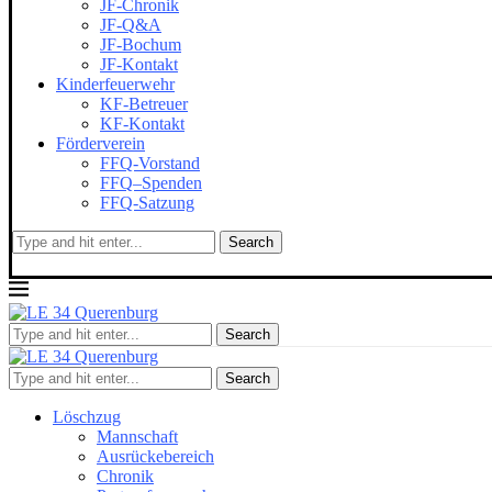
JF-Chronik
JF-Q&A
JF-Bochum
JF-Kontakt
Kinderfeuerwehr
KF-Betreuer
KF-Kontakt
Förderverein
FFQ-Vorstand
FFQ–Spenden
FFQ-Satzung
Search
Search
Search
Löschzug
Mannschaft
Ausrückebereich
Chronik