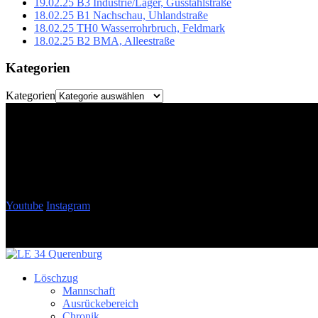
19.02.25 B3 Industrie/Lager, Gusstahlstraße
18.02.25 B1 Nachschau, Uhlandstraße
18.02.25 TH0 Wasserrohrbruch, Feldmark
18.02.25 B2 BMA, Alleestraße
Kategorien
Kategorien
Youtube
Instagram
Löschzug
Mannschaft
Ausrückebereich
Chronik