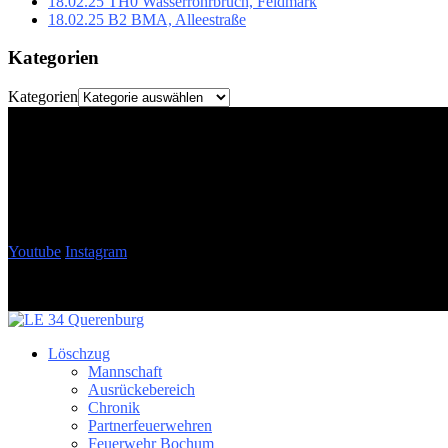
18.02.25 TH0 Wasserrohrbruch, Feldmark
18.02.25 B2 BMA, Alleestraße
Kategorien
Kategorien
Youtube
Instagram
Löschzug
Mannschaft
Ausrückebereich
Chronik
Partnerfeuerwehren
Feuerwehr Bochum