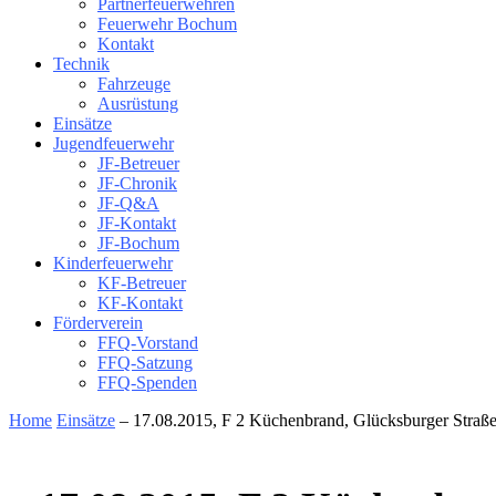
Partnerfeuerwehren
Feuerwehr Bochum
Kontakt
Technik
Fahrzeuge
Ausrüstung
Einsätze
Jugendfeuerwehr
JF-Betreuer
JF-Chronik
JF-Q&A
JF-Kontakt
JF-Bochum
Kinderfeuerwehr
KF-Betreuer
KF-Kontakt
Förderverein
FFQ-Vorstand
FFQ-Satzung
FFQ-Spenden
Home
Einsätze
– 17.08.2015, F 2 Küchenbrand, Glücksburger Straß