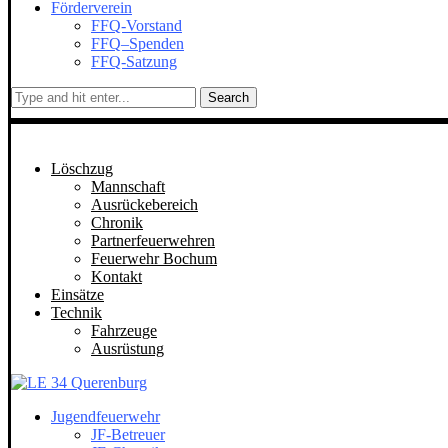
Förderverein
FFQ-Vorstand
FFQ–Spenden
FFQ-Satzung
Search
Löschzug
Mannschaft
Ausrückebereich
Chronik
Partnerfeuerwehren
Feuerwehr Bochum
Kontakt
Einsätze
Technik
Fahrzeuge
Ausrüstung
Jugendfeuerwehr
JF-Betreuer