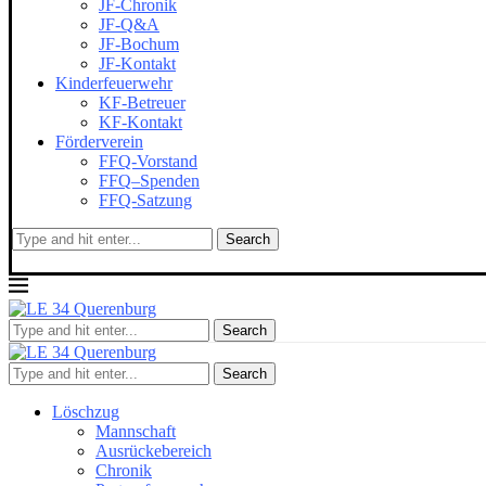
JF-Chronik
JF-Q&A
JF-Bochum
JF-Kontakt
Kinderfeuerwehr
KF-Betreuer
KF-Kontakt
Förderverein
FFQ-Vorstand
FFQ–Spenden
FFQ-Satzung
Search
Search
Search
Löschzug
Mannschaft
Ausrückebereich
Chronik