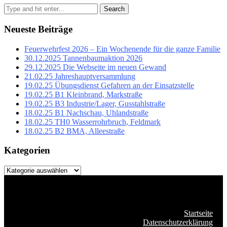
Search
Neueste Beiträge
Feuerwehrfest 2026 – Ein Wochenende für die ganze Familie
30.12.2025 Tannenbaumaktion 2026
29.12.2025 Die Webseite im neuen Gewand
21.02.25 Jahreshauptversammlung
19.02.25 Übungsdienst Gefahren an der Einsatzstelle
19.02.25 B1 Kleinbrand, Markstraße
19.02.25 B3 Industrie/Lager, Gusstahlstraße
18.02.25 B1 Nachschau, Uhlandstraße
18.02.25 TH0 Wasserrohrbruch, Feldmark
18.02.25 B2 BMA, Alleestraße
Kategorien
Kategorien
Startseite
Datenschutzerklärung