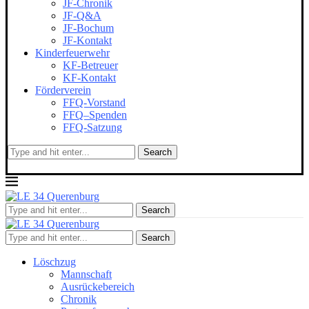
JF-Chronik
JF-Q&A
JF-Bochum
JF-Kontakt
Kinderfeuerwehr
KF-Betreuer
KF-Kontakt
Förderverein
FFQ-Vorstand
FFQ–Spenden
FFQ-Satzung
Search
Search
Search
Löschzug
Mannschaft
Ausrückebereich
Chronik