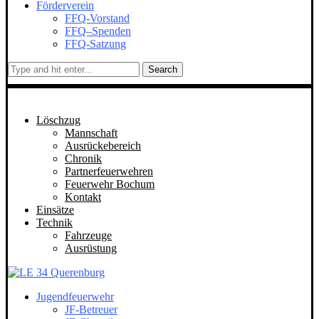
Förderverein
FFQ-Vorstand
FFQ–Spenden
FFQ-Satzung
Search
Löschzug
Mannschaft
Ausrückebereich
Chronik
Partnerfeuerwehren
Feuerwehr Bochum
Kontakt
Einsätze
Technik
Fahrzeuge
Ausrüstung
Jugendfeuerwehr
JF-Betreuer