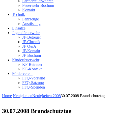
Partnerfeuerwehren
Feuerwehr Bochum
Kontakt
Technik
Fahrzeuge
Ausrüstung
Einsätze
Jugendfeuerwehr
JF-Betreuer
JF-Chronik
JF-Q&A
JF-Kontakt
JF-Bochum
Kinderfeuerwehr
KF-Betreuer
KF-Kontakt
Förderverein
FFQ-Vorstand
FFQ-Satzung
FFQ-Spenden
Home
Neuigkeiten
Neuigkeiten 2008
30.07.2008 Brandschutztag
30.07.2008 Brandschutztag