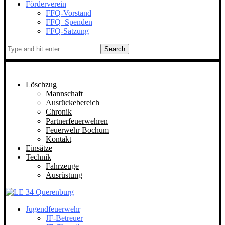
Förderverein
FFQ-Vorstand
FFQ–Spenden
FFQ-Satzung
Search
Löschzug
Mannschaft
Ausrückebereich
Chronik
Partnerfeuerwehren
Feuerwehr Bochum
Kontakt
Einsätze
Technik
Fahrzeuge
Ausrüstung
Jugendfeuerwehr
JF-Betreuer