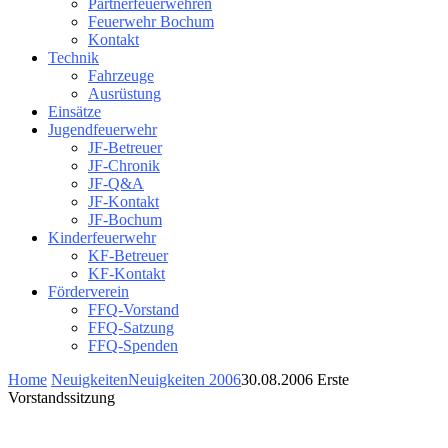
Partnerfeuerwehren
Feuerwehr Bochum
Kontakt
Technik
Fahrzeuge
Ausrüstung
Einsätze
Jugendfeuerwehr
JF-Betreuer
JF-Chronik
JF-Q&A
JF-Kontakt
JF-Bochum
Kinderfeuerwehr
KF-Betreuer
KF-Kontakt
Förderverein
FFQ-Vorstand
FFQ-Satzung
FFQ-Spenden
Home
Neuigkeiten
Neuigkeiten 2006
30.08.2006 Erste
Vorstandssitzung