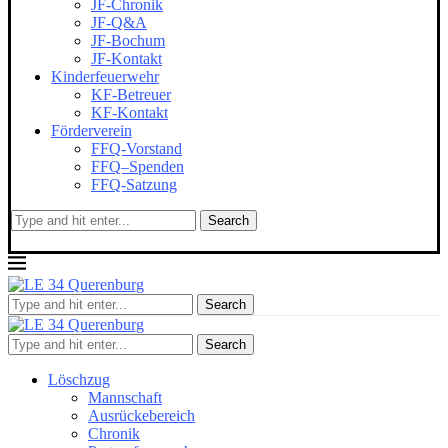
JF-Chronik
JF-Q&A
JF-Bochum
JF-Kontakt
Kinderfeuerwehr
KF-Betreuer
KF-Kontakt
Förderverein
FFQ-Vorstand
FFQ–Spenden
FFQ-Satzung
Search
Search
Search
Löschzug
Mannschaft
Ausrückebereich
Chronik