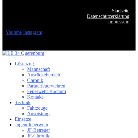
Startseite
Datenschutzerklärung
Impressum
Youtube
Instagram
Löschzug
Mannschaft
Ausrückebereich
Chronik
Partnerfeuerwehren
Feuerwehr Bochum
Kontakt
Technik
Fahrzeuge
Ausrüstung
Einsätze
Jugendfeuerwehr
JF-Betreuer
JF-Chronik